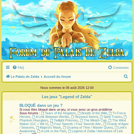
FAQ
Connexion
R
Le Palais de Zelda
Accueil du forum
e
Nous sommes le 06 août 2026 12:00
c
Les jeux "Legend of Zelda"
h
BLOQUÉ dans un jeu ?
e
Si vous êtes bloqué dans un jeu, si vous avez un gros problème
r
Sous-forums :
Tears of the Kingdom
,
Breath of the Wild
,
Tri Force
Heroes
,
A Link Between Worlds
,
Skyward Sword
,
Spirit Tracks
,
c
Phantom Hourglass
,
Twilight Princess
,
The Minish Cap
,
The Wind
Waker (GC + Wii U)
,
Four Swords / Four Swords Adv.
,
Oracle of Ages
h
/ Seasons
,
Majora's Mask
,
Ocarina of Time / Master Quest
,
Link's
Awakening
,
A Link to the Past
,
Legend of Zelda / Adventure of Link
e