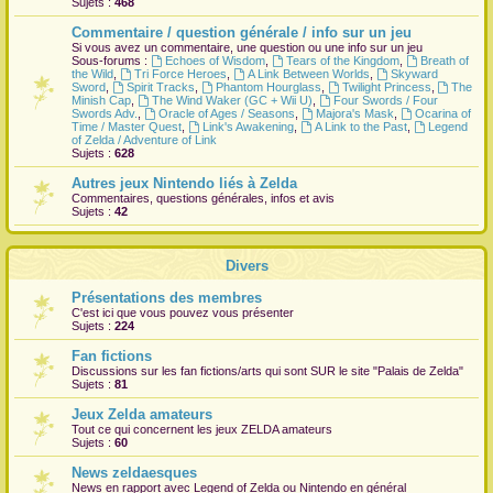
Sujets :
468
r
Commentaire / question générale / info sur un jeu
Si vous avez un commentaire, une question ou une info sur un jeu
Sous-forums :
Echoes of Wisdom
,
Tears of the Kingdom
,
Breath of
the Wild
,
Tri Force Heroes
,
A Link Between Worlds
,
Skyward
Sword
,
Spirit Tracks
,
Phantom Hourglass
,
Twilight Princess
,
The
Minish Cap
,
The Wind Waker (GC + Wii U)
,
Four Swords / Four
Swords Adv.
,
Oracle of Ages / Seasons
,
Majora's Mask
,
Ocarina of
Time / Master Quest
,
Link's Awakening
,
A Link to the Past
,
Legend
of Zelda / Adventure of Link
Sujets :
628
Autres jeux Nintendo liés à Zelda
Commentaires, questions générales, infos et avis
Sujets :
42
Divers
Présentations des membres
C'est ici que vous pouvez vous présenter
Sujets :
224
Fan fictions
Discussions sur les fan fictions/arts qui sont
SUR
le site "Palais de Zelda"
Sujets :
81
Jeux Zelda amateurs
Tout ce qui concernent les jeux ZELDA amateurs
Sujets :
60
News zeldaesques
News en rapport avec Legend of Zelda ou Nintendo en général