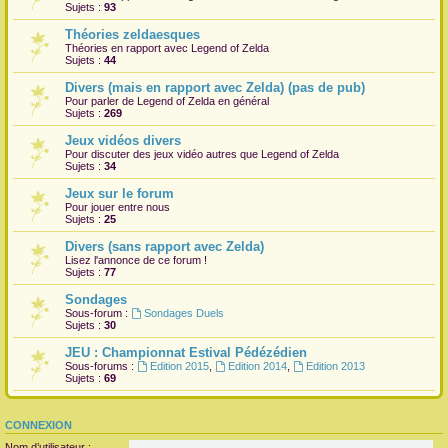
Sujets :
93
Théories zeldaesques
Théories en rapport avec Legend of Zelda
Sujets :
44
Divers (mais en rapport avec Zelda) (pas de pub)
Pour parler de Legend of Zelda en général
Sujets :
269
Jeux vidéos divers
Pour discuter des jeux vidéo autres que Legend of Zelda
Sujets :
34
Jeux sur le forum
Pour jouer entre nous
Sujets :
25
Divers (sans rapport avec Zelda)
Lisez l'annonce de ce forum !
Sujets :
77
Sondages
Sous-forum :
Sondages Duels
Sujets :
30
JEU : Championnat Estival Pédézédien
Sous-forums :
Edition 2015
,
Edition 2014
,
Edition 2013
Sujets :
69
CONNEXION
Nom d’utilisateur :