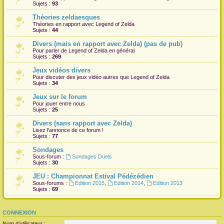
Sujets :
93
Théories zeldaesques
Théories en rapport avec Legend of Zelda
Sujets :
44
Divers (mais en rapport avec Zelda) (pas de pub)
Pour parler de Legend of Zelda en général
Sujets :
269
Jeux vidéos divers
Pour discuter des jeux vidéo autres que Legend of Zelda
Sujets :
34
Jeux sur le forum
Pour jouer entre nous
Sujets :
25
Divers (sans rapport avec Zelda)
Lisez l'annonce de ce forum !
Sujets :
77
Sondages
Sous-forum :
Sondages Duels
Sujets :
30
JEU : Championnat Estival Pédézédien
Sous-forums :
Edition 2015
,
Edition 2014
,
Edition 2013
Sujets :
69
CONNEXION
Nom d’utilisateur :