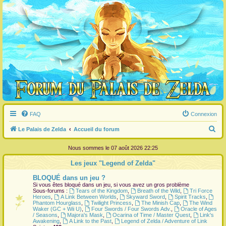
FAQ
Connexion
R
Le Palais de Zelda
Accueil du forum
e
Nous sommes le 07 août 2026 22:25
c
Les jeux "Legend of Zelda"
h
BLOQUÉ dans un jeu ?
e
Si vous êtes bloqué dans un jeu, si vous avez un gros problème
r
Sous-forums :
Tears of the Kingdom
,
Breath of the Wild
,
Tri Force
Heroes
,
A Link Between Worlds
,
Skyward Sword
,
Spirit Tracks
,
c
Phantom Hourglass
,
Twilight Princess
,
The Minish Cap
,
The Wind
Waker (GC + Wii U)
,
Four Swords / Four Swords Adv.
,
Oracle of Ages
h
/ Seasons
,
Majora's Mask
,
Ocarina of Time / Master Quest
,
Link's
Awakening
,
A Link to the Past
,
Legend of Zelda / Adventure of Link
e