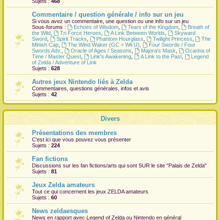
Sujets :
468
r
Commentaire / question générale / info sur un jeu
Si vous avez un commentaire, une question ou une info sur un jeu
Sous-forums :
Echoes of Wisdom
,
Tears of the Kingdom
,
Breath of
the Wild
,
Tri Force Heroes
,
A Link Between Worlds
,
Skyward
Sword
,
Spirit Tracks
,
Phantom Hourglass
,
Twilight Princess
,
The
Minish Cap
,
The Wind Waker (GC + Wii U)
,
Four Swords / Four
Swords Adv.
,
Oracle of Ages / Seasons
,
Majora's Mask
,
Ocarina of
Time / Master Quest
,
Link's Awakening
,
A Link to the Past
,
Legend
of Zelda / Adventure of Link
Sujets :
628
Autres jeux Nintendo liés à Zelda
Commentaires, questions générales, infos et avis
Sujets :
42
Divers
Présentations des membres
C'est ici que vous pouvez vous présenter
Sujets :
224
Fan fictions
Discussions sur les fan fictions/arts qui sont
SUR
le site "Palais de Zelda"
Sujets :
81
Jeux Zelda amateurs
Tout ce qui concernent les jeux ZELDA amateurs
Sujets :
60
News zeldaesques
News en rapport avec Legend of Zelda ou Nintendo en général