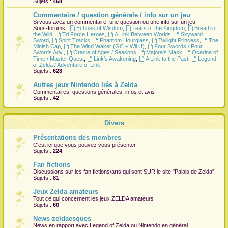
Sujets :
468
r
Commentaire / question générale / info sur un jeu
Si vous avez un commentaire, une question ou une info sur un jeu
Sous-forums :
Echoes of Wisdom
,
Tears of the Kingdom
,
Breath of
the Wild
,
Tri Force Heroes
,
A Link Between Worlds
,
Skyward
Sword
,
Spirit Tracks
,
Phantom Hourglass
,
Twilight Princess
,
The
Minish Cap
,
The Wind Waker (GC + Wii U)
,
Four Swords / Four
Swords Adv.
,
Oracle of Ages / Seasons
,
Majora's Mask
,
Ocarina of
Time / Master Quest
,
Link's Awakening
,
A Link to the Past
,
Legend
of Zelda / Adventure of Link
Sujets :
628
Autres jeux Nintendo liés à Zelda
Commentaires, questions générales, infos et avis
Sujets :
42
Divers
Présentations des membres
C'est ici que vous pouvez vous présenter
Sujets :
224
Fan fictions
Discussions sur les fan fictions/arts qui sont
SUR
le site "Palais de Zelda"
Sujets :
81
Jeux Zelda amateurs
Tout ce qui concernent les jeux ZELDA amateurs
Sujets :
60
News zeldaesques
News en rapport avec Legend of Zelda ou Nintendo en général