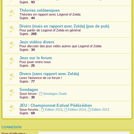
Sujets :
93
Théories zeldaesques
Théories en rapport avec Legend of Zelda
Sujets :
44
Divers (mais en rapport avec Zelda) (pas de pub)
Pour parler de Legend of Zelda en général
Sujets :
269
Jeux vidéos divers
Pour discuter des jeux vidéo autres que Legend of Zelda
Sujets :
34
Jeux sur le forum
Pour jouer entre nous
Sujets :
25
Divers (sans rapport avec Zelda)
Lisez l'annonce de ce forum !
Sujets :
77
Sondages
Sous-forum :
Sondages Duels
Sujets :
30
JEU : Championnat Estival Pédézédien
Sous-forums :
Edition 2015
,
Edition 2014
,
Edition 2013
Sujets :
69
CONNEXION
Nom d’utilisateur :