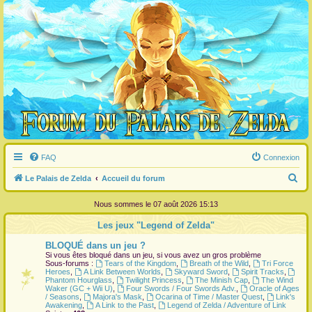
FAQ
Connexion
R
Le Palais de Zelda
Accueil du forum
e
Nous sommes le 07 août 2026 15:13
c
Les jeux "Legend of Zelda"
h
BLOQUÉ dans un jeu ?
e
Si vous êtes bloqué dans un jeu, si vous avez un gros problème
r
Sous-forums :
Tears of the Kingdom
,
Breath of the Wild
,
Tri Force
Heroes
,
A Link Between Worlds
,
Skyward Sword
,
Spirit Tracks
,
c
Phantom Hourglass
,
Twilight Princess
,
The Minish Cap
,
The Wind
Waker (GC + Wii U)
,
Four Swords / Four Swords Adv.
,
Oracle of Ages
h
/ Seasons
,
Majora's Mask
,
Ocarina of Time / Master Quest
,
Link's
Awakening
,
A Link to the Past
,
Legend of Zelda / Adventure of Link
e