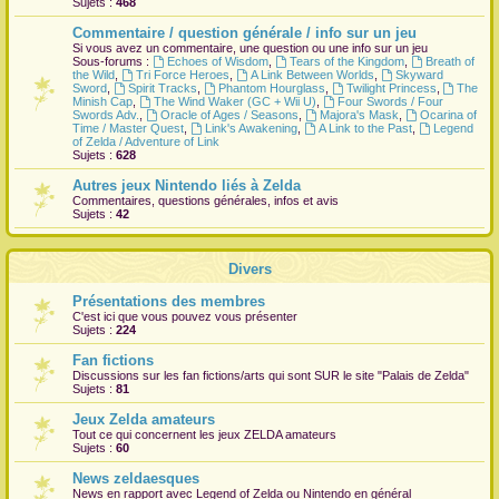
Sujets :
468
r
Commentaire / question générale / info sur un jeu
Si vous avez un commentaire, une question ou une info sur un jeu
Sous-forums :
Echoes of Wisdom
,
Tears of the Kingdom
,
Breath of
the Wild
,
Tri Force Heroes
,
A Link Between Worlds
,
Skyward
Sword
,
Spirit Tracks
,
Phantom Hourglass
,
Twilight Princess
,
The
Minish Cap
,
The Wind Waker (GC + Wii U)
,
Four Swords / Four
Swords Adv.
,
Oracle of Ages / Seasons
,
Majora's Mask
,
Ocarina of
Time / Master Quest
,
Link's Awakening
,
A Link to the Past
,
Legend
of Zelda / Adventure of Link
Sujets :
628
Autres jeux Nintendo liés à Zelda
Commentaires, questions générales, infos et avis
Sujets :
42
Divers
Présentations des membres
C'est ici que vous pouvez vous présenter
Sujets :
224
Fan fictions
Discussions sur les fan fictions/arts qui sont
SUR
le site "Palais de Zelda"
Sujets :
81
Jeux Zelda amateurs
Tout ce qui concernent les jeux ZELDA amateurs
Sujets :
60
News zeldaesques
News en rapport avec Legend of Zelda ou Nintendo en général