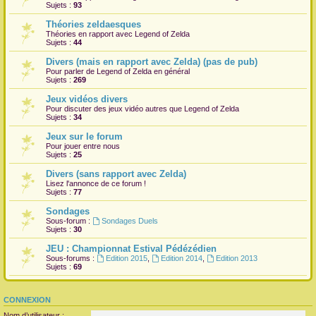
Sujets :
93
Théories zeldaesques
Théories en rapport avec Legend of Zelda
Sujets :
44
Divers (mais en rapport avec Zelda) (pas de pub)
Pour parler de Legend of Zelda en général
Sujets :
269
Jeux vidéos divers
Pour discuter des jeux vidéo autres que Legend of Zelda
Sujets :
34
Jeux sur le forum
Pour jouer entre nous
Sujets :
25
Divers (sans rapport avec Zelda)
Lisez l'annonce de ce forum !
Sujets :
77
Sondages
Sous-forum :
Sondages Duels
Sujets :
30
JEU : Championnat Estival Pédézédien
Sous-forums :
Edition 2015
,
Edition 2014
,
Edition 2013
Sujets :
69
CONNEXION
Nom d’utilisateur :