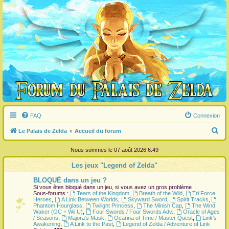
FAQ
Connexion
R
Le Palais de Zelda
Accueil du forum
e
Nous sommes le 07 août 2026 6:49
c
Les jeux "Legend of Zelda"
h
BLOQUÉ dans un jeu ?
e
Si vous êtes bloqué dans un jeu, si vous avez un gros problème
r
Sous-forums :
Tears of the Kingdom
,
Breath of the Wild
,
Tri Force
Heroes
,
A Link Between Worlds
,
Skyward Sword
,
Spirit Tracks
,
c
Phantom Hourglass
,
Twilight Princess
,
The Minish Cap
,
The Wind
Waker (GC + Wii U)
,
Four Swords / Four Swords Adv.
,
Oracle of Ages
h
/ Seasons
,
Majora's Mask
,
Ocarina of Time / Master Quest
,
Link's
Awakening
,
A Link to the Past
,
Legend of Zelda / Adventure of Link
e