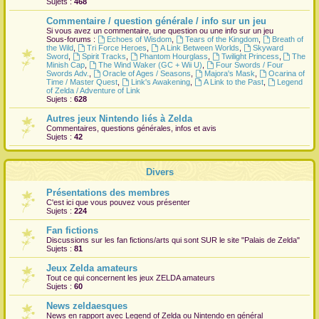
Sujets :
468
r
Commentaire / question générale / info sur un jeu
Si vous avez un commentaire, une question ou une info sur un jeu
Sous-forums :
Echoes of Wisdom
,
Tears of the Kingdom
,
Breath of
the Wild
,
Tri Force Heroes
,
A Link Between Worlds
,
Skyward
Sword
,
Spirit Tracks
,
Phantom Hourglass
,
Twilight Princess
,
The
Minish Cap
,
The Wind Waker (GC + Wii U)
,
Four Swords / Four
Swords Adv.
,
Oracle of Ages / Seasons
,
Majora's Mask
,
Ocarina of
Time / Master Quest
,
Link's Awakening
,
A Link to the Past
,
Legend
of Zelda / Adventure of Link
Sujets :
628
Autres jeux Nintendo liés à Zelda
Commentaires, questions générales, infos et avis
Sujets :
42
Divers
Présentations des membres
C'est ici que vous pouvez vous présenter
Sujets :
224
Fan fictions
Discussions sur les fan fictions/arts qui sont
SUR
le site "Palais de Zelda"
Sujets :
81
Jeux Zelda amateurs
Tout ce qui concernent les jeux ZELDA amateurs
Sujets :
60
News zeldaesques
News en rapport avec Legend of Zelda ou Nintendo en général