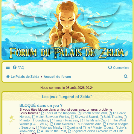
FAQ
Connexion
R
Le Palais de Zelda
Accueil du forum
e
Nous sommes le 08 août 2026 20:24
c
Les jeux "Legend of Zelda"
h
BLOQUÉ dans un jeu ?
e
Si vous êtes bloqué dans un jeu, si vous avez un gros problème
r
Sous-forums :
Tears of the Kingdom
,
Breath of the Wild
,
Tri Force
Heroes
,
A Link Between Worlds
,
Skyward Sword
,
Spirit Tracks
,
c
Phantom Hourglass
,
Twilight Princess
,
The Minish Cap
,
The Wind
Waker (GC + Wii U)
,
Four Swords / Four Swords Adv.
,
Oracle of Ages
h
/ Seasons
,
Majora's Mask
,
Ocarina of Time / Master Quest
,
Link's
Awakening
,
A Link to the Past
,
Legend of Zelda / Adventure of Link
e