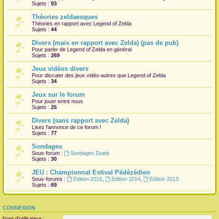
Sujets :
93
Théories zeldaesques
Théories en rapport avec Legend of Zelda
Sujets :
44
Divers (mais en rapport avec Zelda) (pas de pub)
Pour parler de Legend of Zelda en général
Sujets :
269
Jeux vidéos divers
Pour discuter des jeux vidéo autres que Legend of Zelda
Sujets :
34
Jeux sur le forum
Pour jouer entre nous
Sujets :
25
Divers (sans rapport avec Zelda)
Lisez l'annonce de ce forum !
Sujets :
77
Sondages
Sous-forum :
Sondages Duels
Sujets :
30
JEU : Championnat Estival Pédézédien
Sous-forums :
Edition 2015
,
Edition 2014
,
Edition 2013
Sujets :
69
CONNEXION
Nom d’utilisateur :