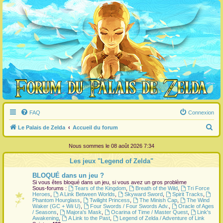
FAQ
Connexion
R
Le Palais de Zelda
Accueil du forum
e
Nous sommes le 08 août 2026 7:34
c
Les jeux "Legend of Zelda"
h
BLOQUÉ dans un jeu ?
e
Si vous êtes bloqué dans un jeu, si vous avez un gros problème
r
Sous-forums :
Tears of the Kingdom
,
Breath of the Wild
,
Tri Force
Heroes
,
A Link Between Worlds
,
Skyward Sword
,
Spirit Tracks
,
c
Phantom Hourglass
,
Twilight Princess
,
The Minish Cap
,
The Wind
Waker (GC + Wii U)
,
Four Swords / Four Swords Adv.
,
Oracle of Ages
h
/ Seasons
,
Majora's Mask
,
Ocarina of Time / Master Quest
,
Link's
Awakening
,
A Link to the Past
,
Legend of Zelda / Adventure of Link
e