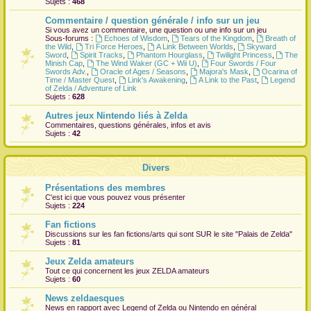
Sujets :
468
r
Commentaire / question générale / info sur un jeu
Si vous avez un commentaire, une question ou une info sur un jeu
Sous-forums :
Echoes of Wisdom
,
Tears of the Kingdom
,
Breath of
the Wild
,
Tri Force Heroes
,
A Link Between Worlds
,
Skyward
Sword
,
Spirit Tracks
,
Phantom Hourglass
,
Twilight Princess
,
The
Minish Cap
,
The Wind Waker (GC + Wii U)
,
Four Swords / Four
Swords Adv.
,
Oracle of Ages / Seasons
,
Majora's Mask
,
Ocarina of
Time / Master Quest
,
Link's Awakening
,
A Link to the Past
,
Legend
of Zelda / Adventure of Link
Sujets :
628
Autres jeux Nintendo liés à Zelda
Commentaires, questions générales, infos et avis
Sujets :
42
Divers
Présentations des membres
C'est ici que vous pouvez vous présenter
Sujets :
224
Fan fictions
Discussions sur les fan fictions/arts qui sont
SUR
le site "Palais de Zelda"
Sujets :
81
Jeux Zelda amateurs
Tout ce qui concernent les jeux ZELDA amateurs
Sujets :
60
News zeldaesques
News en rapport avec Legend of Zelda ou Nintendo en général