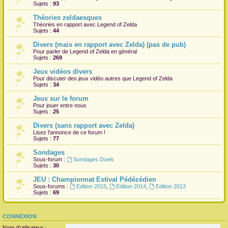
Sujets :
93
Théories zeldaesques
Théories en rapport avec Legend of Zelda
Sujets :
44
Divers (mais en rapport avec Zelda) (pas de pub)
Pour parler de Legend of Zelda en général
Sujets :
269
Jeux vidéos divers
Pour discuter des jeux vidéo autres que Legend of Zelda
Sujets :
34
Jeux sur le forum
Pour jouer entre nous
Sujets :
25
Divers (sans rapport avec Zelda)
Lisez l'annonce de ce forum !
Sujets :
77
Sondages
Sous-forum :
Sondages Duels
Sujets :
30
JEU : Championnat Estival Pédézédien
Sous-forums :
Edition 2015
,
Edition 2014
,
Edition 2013
Sujets :
69
CONNEXION
Nom d’utilisateur :