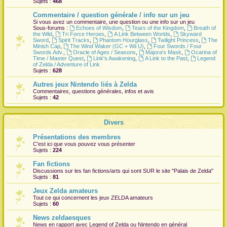
Sujets :
468
r
Commentaire / question générale / info sur un jeu
Si vous avez un commentaire, une question ou une info sur un jeu
Sous-forums :
Echoes of Wisdom
,
Tears of the Kingdom
,
Breath of
the Wild
,
Tri Force Heroes
,
A Link Between Worlds
,
Skyward
Sword
,
Spirit Tracks
,
Phantom Hourglass
,
Twilight Princess
,
The
Minish Cap
,
The Wind Waker (GC + Wii U)
,
Four Swords / Four
Swords Adv.
,
Oracle of Ages / Seasons
,
Majora's Mask
,
Ocarina of
Time / Master Quest
,
Link's Awakening
,
A Link to the Past
,
Legend
of Zelda / Adventure of Link
Sujets :
628
Autres jeux Nintendo liés à Zelda
Commentaires, questions générales, infos et avis
Sujets :
42
Divers
Présentations des membres
C'est ici que vous pouvez vous présenter
Sujets :
224
Fan fictions
Discussions sur les fan fictions/arts qui sont
SUR
le site "Palais de Zelda"
Sujets :
81
Jeux Zelda amateurs
Tout ce qui concernent les jeux ZELDA amateurs
Sujets :
60
News zeldaesques
News en rapport avec Legend of Zelda ou Nintendo en général