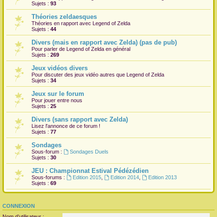
Sujets :
93
Théories zeldaesques
Théories en rapport avec Legend of Zelda
Sujets :
44
Divers (mais en rapport avec Zelda) (pas de pub)
Pour parler de Legend of Zelda en général
Sujets :
269
Jeux vidéos divers
Pour discuter des jeux vidéo autres que Legend of Zelda
Sujets :
34
Jeux sur le forum
Pour jouer entre nous
Sujets :
25
Divers (sans rapport avec Zelda)
Lisez l'annonce de ce forum !
Sujets :
77
Sondages
Sous-forum :
Sondages Duels
Sujets :
30
JEU : Championnat Estival Pédézédien
Sous-forums :
Edition 2015
,
Edition 2014
,
Edition 2013
Sujets :
69
CONNEXION
Nom d’utilisateur :