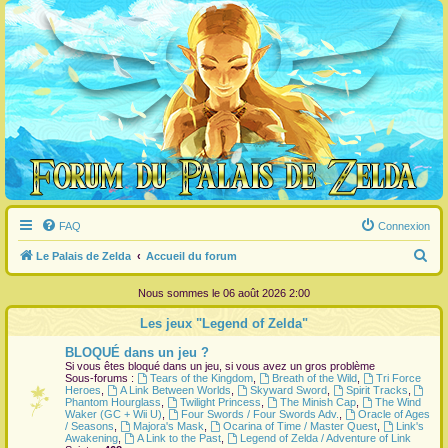
FAQ
Connexion
R
Le Palais de Zelda
Accueil du forum
e
Nous sommes le 06 août 2026 2:00
c
Les jeux "Legend of Zelda"
h
BLOQUÉ dans un jeu ?
e
Si vous êtes bloqué dans un jeu, si vous avez un gros problème
r
Sous-forums :
Tears of the Kingdom
,
Breath of the Wild
,
Tri Force
Heroes
,
A Link Between Worlds
,
Skyward Sword
,
Spirit Tracks
,
c
Phantom Hourglass
,
Twilight Princess
,
The Minish Cap
,
The Wind
Waker (GC + Wii U)
,
Four Swords / Four Swords Adv.
,
Oracle of Ages
h
/ Seasons
,
Majora's Mask
,
Ocarina of Time / Master Quest
,
Link's
Awakening
,
A Link to the Past
,
Legend of Zelda / Adventure of Link
e