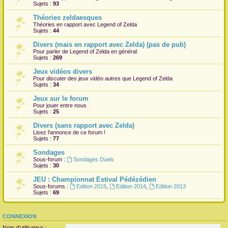
Sujets :
93
Théories zeldaesques
Théories en rapport avec Legend of Zelda
Sujets :
44
Divers (mais en rapport avec Zelda) (pas de pub)
Pour parler de Legend of Zelda en général
Sujets :
269
Jeux vidéos divers
Pour discuter des jeux vidéo autres que Legend of Zelda
Sujets :
34
Jeux sur le forum
Pour jouer entre nous
Sujets :
25
Divers (sans rapport avec Zelda)
Lisez l'annonce de ce forum !
Sujets :
77
Sondages
Sous-forum :
Sondages Duels
Sujets :
30
JEU : Championnat Estival Pédézédien
Sous-forums :
Edition 2015
,
Edition 2014
,
Edition 2013
Sujets :
69
CONNEXION
Nom d’utilisateur :