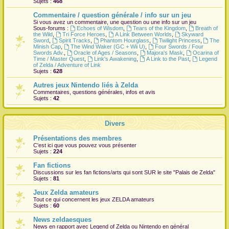
Sujets :
468
r
Commentaire / question générale / info sur un jeu
Si vous avez un commentaire, une question ou une info sur un jeu
Sous-forums :
Echoes of Wisdom
,
Tears of the Kingdom
,
Breath of
the Wild
,
Tri Force Heroes
,
A Link Between Worlds
,
Skyward
Sword
,
Spirit Tracks
,
Phantom Hourglass
,
Twilight Princess
,
The
Minish Cap
,
The Wind Waker (GC + Wii U)
,
Four Swords / Four
Swords Adv.
,
Oracle of Ages / Seasons
,
Majora's Mask
,
Ocarina of
Time / Master Quest
,
Link's Awakening
,
A Link to the Past
,
Legend
of Zelda / Adventure of Link
Sujets :
628
Autres jeux Nintendo liés à Zelda
Commentaires, questions générales, infos et avis
Sujets :
42
Divers
Présentations des membres
C'est ici que vous pouvez vous présenter
Sujets :
224
Fan fictions
Discussions sur les fan fictions/arts qui sont
SUR
le site "Palais de Zelda"
Sujets :
81
Jeux Zelda amateurs
Tout ce qui concernent les jeux ZELDA amateurs
Sujets :
60
News zeldaesques
News en rapport avec Legend of Zelda ou Nintendo en général