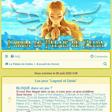
FAQ
Connexion
R
Le Palais de Zelda
Accueil du forum
e
Nous sommes le 08 août 2026 4:08
c
Les jeux "Legend of Zelda"
h
BLOQUÉ dans un jeu ?
e
Si vous êtes bloqué dans un jeu, si vous avez un gros problème
r
Sous-forums :
Tears of the Kingdom
,
Breath of the Wild
,
Tri Force
Heroes
,
A Link Between Worlds
,
Skyward Sword
,
Spirit Tracks
,
c
Phantom Hourglass
,
Twilight Princess
,
The Minish Cap
,
The Wind
Waker (GC + Wii U)
,
Four Swords / Four Swords Adv.
,
Oracle of Ages
h
/ Seasons
,
Majora's Mask
,
Ocarina of Time / Master Quest
,
Link's
Awakening
,
A Link to the Past
,
Legend of Zelda / Adventure of Link
e