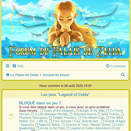
FAQ
Connexion
R
Le Palais de Zelda
Accueil du forum
e
Nous sommes le 08 août 2026 19:09
c
Les jeux "Legend of Zelda"
h
BLOQUÉ dans un jeu ?
e
Si vous êtes bloqué dans un jeu, si vous avez un gros problème
r
Sous-forums :
Tears of the Kingdom
,
Breath of the Wild
,
Tri Force
Heroes
,
A Link Between Worlds
,
Skyward Sword
,
Spirit Tracks
,
c
Phantom Hourglass
,
Twilight Princess
,
The Minish Cap
,
The Wind
Waker (GC + Wii U)
,
Four Swords / Four Swords Adv.
,
Oracle of Ages
h
/ Seasons
,
Majora's Mask
,
Ocarina of Time / Master Quest
,
Link's
Awakening
,
A Link to the Past
,
Legend of Zelda / Adventure of Link
e