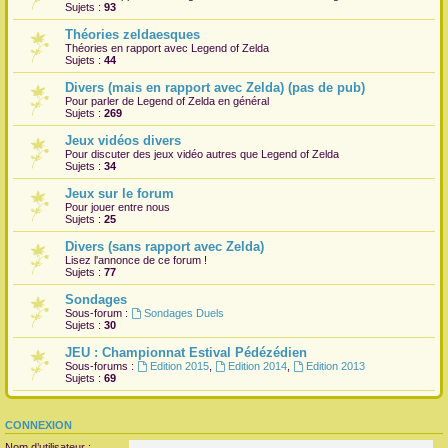
Sujets :
93
Théories zeldaesques
Théories en rapport avec Legend of Zelda
Sujets :
44
Divers (mais en rapport avec Zelda) (pas de pub)
Pour parler de Legend of Zelda en général
Sujets :
269
Jeux vidéos divers
Pour discuter des jeux vidéo autres que Legend of Zelda
Sujets :
34
Jeux sur le forum
Pour jouer entre nous
Sujets :
25
Divers (sans rapport avec Zelda)
Lisez l'annonce de ce forum !
Sujets :
77
Sondages
Sous-forum :
Sondages Duels
Sujets :
30
JEU : Championnat Estival Pédézédien
Sous-forums :
Edition 2015
,
Edition 2014
,
Edition 2013
Sujets :
69
CONNEXION
Nom d’utilisateur :