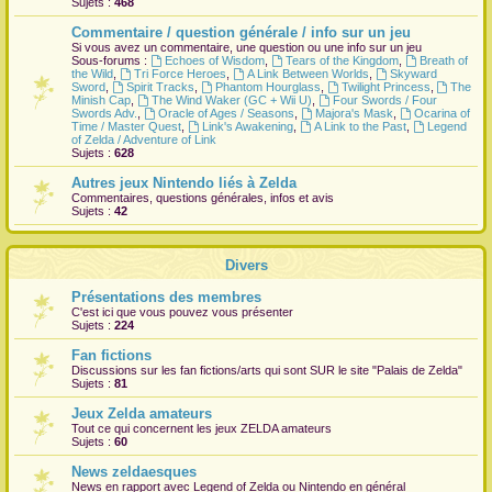
Sujets :
468
r
Commentaire / question générale / info sur un jeu
Si vous avez un commentaire, une question ou une info sur un jeu
Sous-forums :
Echoes of Wisdom
,
Tears of the Kingdom
,
Breath of
the Wild
,
Tri Force Heroes
,
A Link Between Worlds
,
Skyward
Sword
,
Spirit Tracks
,
Phantom Hourglass
,
Twilight Princess
,
The
Minish Cap
,
The Wind Waker (GC + Wii U)
,
Four Swords / Four
Swords Adv.
,
Oracle of Ages / Seasons
,
Majora's Mask
,
Ocarina of
Time / Master Quest
,
Link's Awakening
,
A Link to the Past
,
Legend
of Zelda / Adventure of Link
Sujets :
628
Autres jeux Nintendo liés à Zelda
Commentaires, questions générales, infos et avis
Sujets :
42
Divers
Présentations des membres
C'est ici que vous pouvez vous présenter
Sujets :
224
Fan fictions
Discussions sur les fan fictions/arts qui sont
SUR
le site "Palais de Zelda"
Sujets :
81
Jeux Zelda amateurs
Tout ce qui concernent les jeux ZELDA amateurs
Sujets :
60
News zeldaesques
News en rapport avec Legend of Zelda ou Nintendo en général