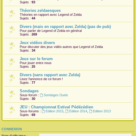
Sujets :
93
Théories zeldaesques
Théories en rapport avec Legend of Zelda
Sujets :
44
Divers (mais en rapport avec Zelda) (pas de pub)
Pour parler de Legend of Zelda en général
Sujets :
269
Jeux vidéos divers
Pour discuter des jeux vidéo autres que Legend of Zelda
Sujets :
34
Jeux sur le forum
Pour jouer entre nous
Sujets :
25
Divers (sans rapport avec Zelda)
Lisez l'annonce de ce forum !
Sujets :
77
Sondages
Sous-forum :
Sondages Duels
Sujets :
30
JEU : Championnat Estival Pédézédien
Sous-forums :
Edition 2015
,
Edition 2014
,
Edition 2013
Sujets :
69
CONNEXION
Nom d’utilisateur :