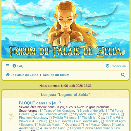
FAQ
Connexion
R
Le Palais de Zelda
Accueil du forum
e
Nous sommes le 06 août 2026 22:31
c
Les jeux "Legend of Zelda"
h
BLOQUÉ dans un jeu ?
e
Si vous êtes bloqué dans un jeu, si vous avez un gros problème
r
Sous-forums :
Tears of the Kingdom
,
Breath of the Wild
,
Tri Force
Heroes
,
A Link Between Worlds
,
Skyward Sword
,
Spirit Tracks
,
c
Phantom Hourglass
,
Twilight Princess
,
The Minish Cap
,
The Wind
Waker (GC + Wii U)
,
Four Swords / Four Swords Adv.
,
Oracle of Ages
h
/ Seasons
,
Majora's Mask
,
Ocarina of Time / Master Quest
,
Link's
Awakening
,
A Link to the Past
,
Legend of Zelda / Adventure of Link
e