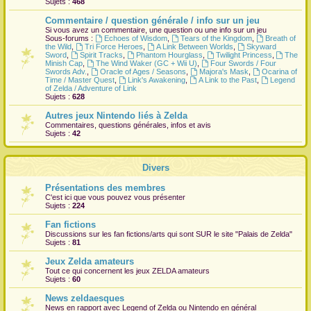
Sujets :
468
r
Commentaire / question générale / info sur un jeu
Si vous avez un commentaire, une question ou une info sur un jeu
Sous-forums :
Echoes of Wisdom
,
Tears of the Kingdom
,
Breath of
the Wild
,
Tri Force Heroes
,
A Link Between Worlds
,
Skyward
Sword
,
Spirit Tracks
,
Phantom Hourglass
,
Twilight Princess
,
The
Minish Cap
,
The Wind Waker (GC + Wii U)
,
Four Swords / Four
Swords Adv.
,
Oracle of Ages / Seasons
,
Majora's Mask
,
Ocarina of
Time / Master Quest
,
Link's Awakening
,
A Link to the Past
,
Legend
of Zelda / Adventure of Link
Sujets :
628
Autres jeux Nintendo liés à Zelda
Commentaires, questions générales, infos et avis
Sujets :
42
Divers
Présentations des membres
C'est ici que vous pouvez vous présenter
Sujets :
224
Fan fictions
Discussions sur les fan fictions/arts qui sont
SUR
le site "Palais de Zelda"
Sujets :
81
Jeux Zelda amateurs
Tout ce qui concernent les jeux ZELDA amateurs
Sujets :
60
News zeldaesques
News en rapport avec Legend of Zelda ou Nintendo en général