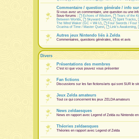
Commentaire / question générale / info sur
Si vous avez un commentaire, une question ou une info
Sous-forums :
Echoes of Wisdom
,
Tears of the 
Between Worlds
,
Skyward Sword
,
Spirit Tracks
,
The Wind Waker (GC + Wii U)
,
Four Swords / Four 
Ocarina of Time / Master Quest
,
Link's Awakening
,
Autres jeux Nintendo liés à Zelda
Commentaires, questions générales, infos et avis
Divers
Présentations des membres
C'est ici que vous pouvez vous présenter
Fan fictions
Discussions sur les fan fictions/arts qui sont
SUR
le si
Jeux Zelda amateurs
Tout ce qui concernent les jeux ZELDA amateurs
News zeldaesques
News en rapport avec Legend of Zelda ou Nintendo en
Théories zeldaesques
Théories en rapport avec Legend of Zelda