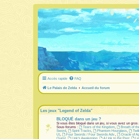
Accès rapide
FAQ
Le Palais de Zelda
Accueil du forum
Les jeux "Legend of Zelda"
BLOQUÉ dans un jeu ?
Si vous êtes bloqué dans un jeu, si vous avez un gros
Sous-forums :
Tears of the Kingdom
,
Breath of th
Sword
,
Spirit Tracks
,
Phantom Hourglass
,
Twil
U)
,
Four Swords / Four Swords Adv.
,
Oracle of A
Quest
,
Link's Awakening
,
A Link to the Past
,
Le