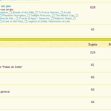
 un jeu
628
 sur un jeu
Kingdom
,
Breath of the Wild
,
Tri Force Heroes
,
A Link
Phantom Hourglass
,
Twilight Princess
,
The Minish Cap
,
Swords Adv.
,
Oracle of Ages / Seasons
,
Majora's Mask
,
A Link to the Past
,
Legend of Zelda / Adventure of Link
42
Sujets
M
224
81
te "Palais de Zelda"
60
93
 général
44