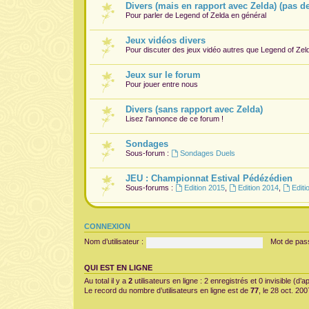
Divers (mais en rapport avec Zelda) (pas d
Pour parler de Legend of Zelda en général
Jeux vidéos divers
Pour discuter des jeux vidéo autres que Legend of Zel
Jeux sur le forum
Pour jouer entre nous
Divers (sans rapport avec Zelda)
Lisez l'annonce de ce forum !
Sondages
Sous-forum :
Sondages Duels
JEU : Championnat Estival Pédézédien
Sous-forums :
Edition 2015
,
Edition 2014
,
Editi
CONNEXION
Nom d’utilisateur :
Mot de pas
QUI EST EN LIGNE
Au total il y a
2
utilisateurs en ligne : 2 enregistrés et 0 invisible (d
Le record du nombre d’utilisateurs en ligne est de
77
, le 28 oct. 20