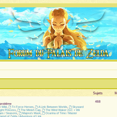
Sujets
M
468
 problème
e Wild
,
Tri Force Heroes
,
A Link Between Worlds
,
Skyward
ight Princess
,
The Minish Cap
,
The Wind Waker (GC + Wii
ges / Seasons
,
Majora's Mask
,
Ocarina of Time / Master
gend of Zelda / Adventure of Link