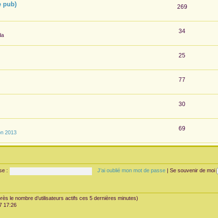
e pub)
269
34
da
25
77
30
69
on 2013
se :
J’ai oublié mon mot de passe
|
Se souvenir de moi
’après le nombre d’utilisateurs actifs ces 5 dernières minutes)
07 17:26