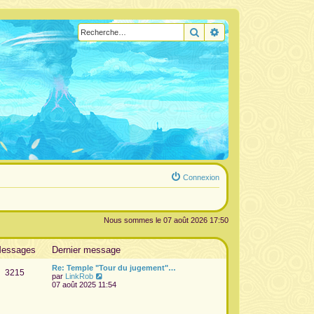
Rechercher
Recherche avancée
Connexion
Nous sommes le 07 août 2026 17:50
essages
Dernier message
Re: Temple "Tour du jugement"…
3215
V
par
LinkRob
o
07 août 2025 11:54
i
r
l