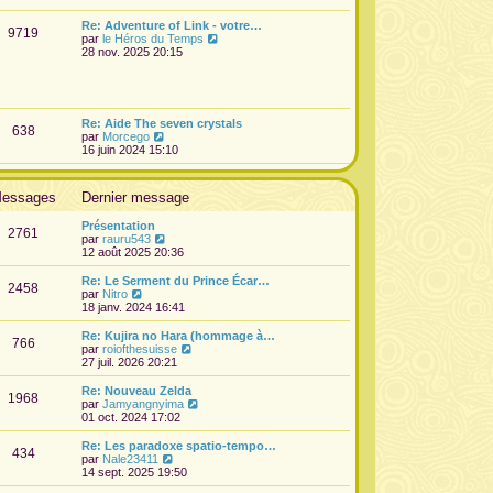
e
d
Re: Adventure of Link - votre…
9719
e
V
par
le Héros du Temps
r
o
28 nov. 2025 20:15
n
i
i
r
e
l
r
e
m
d
Re: Aide The seven crystals
e
638
e
V
par
Morcego
s
r
o
16 juin 2024 15:10
s
n
i
a
i
r
g
e
l
e
essages
Dernier message
r
e
m
d
e
Présentation
e
2761
s
V
par
rauru543
r
s
o
12 août 2025 20:36
n
a
i
i
g
r
Re: Le Serment du Prince Écar…
e
2458
e
l
V
par
Nitro
r
e
o
18 janv. 2024 16:41
m
d
i
e
e
r
s
Re: Kujira no Hara (hommage à…
766
r
l
s
V
par
roiofthesuisse
n
e
a
o
27 juil. 2026 20:21
i
d
g
i
e
e
e
r
Re: Nouveau Zelda
r
1968
r
l
V
par
Jamyangnyima
m
n
e
o
01 oct. 2024 17:02
e
i
d
i
s
e
e
r
Re: Les paradoxe spatio-tempo…
s
r
434
r
l
V
par
Nale23411
a
m
n
e
o
14 sept. 2025 19:50
g
e
i
d
i
e
s
e