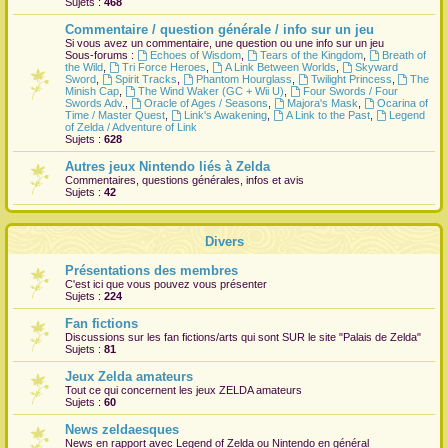
Sujets :
468
r
Commentaire / question générale / info sur un jeu
Si vous avez un commentaire, une question ou une info sur un jeu
Sous-forums :
Echoes of Wisdom
,
Tears of the Kingdom
,
Breath of
the Wild
,
Tri Force Heroes
,
A Link Between Worlds
,
Skyward
Sword
,
Spirit Tracks
,
Phantom Hourglass
,
Twilight Princess
,
The
Minish Cap
,
The Wind Waker (GC + Wii U)
,
Four Swords / Four
Swords Adv.
,
Oracle of Ages / Seasons
,
Majora's Mask
,
Ocarina of
Time / Master Quest
,
Link's Awakening
,
A Link to the Past
,
Legend
of Zelda / Adventure of Link
Sujets :
628
Autres jeux Nintendo liés à Zelda
Commentaires, questions générales, infos et avis
Sujets :
42
Divers
Présentations des membres
C'est ici que vous pouvez vous présenter
Sujets :
224
Fan fictions
Discussions sur les fan fictions/arts qui sont
SUR
le site "Palais de Zelda"
Sujets :
81
Jeux Zelda amateurs
Tout ce qui concernent les jeux ZELDA amateurs
Sujets :
60
News zeldaesques
News en rapport avec Legend of Zelda ou Nintendo en général