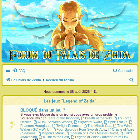
FAQ
Connexion
R
Le Palais de Zelda
Accueil du forum
e
Nous sommes le 08 août 2026 4:11
c
Les jeux "Legend of Zelda"
h
BLOQUÉ dans un jeu ?
e
Si vous êtes bloqué dans un jeu, si vous avez un gros problème
r
Sous-forums :
Tears of the Kingdom
,
Breath of the Wild
,
Tri Force
Heroes
,
A Link Between Worlds
,
Skyward Sword
,
Spirit Tracks
,
c
Phantom Hourglass
,
Twilight Princess
,
The Minish Cap
,
The Wind
Waker (GC + Wii U)
,
Four Swords / Four Swords Adv.
,
Oracle of Ages
h
/ Seasons
,
Majora's Mask
,
Ocarina of Time / Master Quest
,
Link's
Awakening
,
A Link to the Past
,
Legend of Zelda / Adventure of Link
e