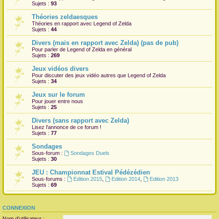
Sujets :
93
Théories zeldaesques
Théories en rapport avec Legend of Zelda
Sujets :
44
Divers (mais en rapport avec Zelda) (pas de pub)
Pour parler de Legend of Zelda en général
Sujets :
269
Jeux vidéos divers
Pour discuter des jeux vidéo autres que Legend of Zelda
Sujets :
34
Jeux sur le forum
Pour jouer entre nous
Sujets :
25
Divers (sans rapport avec Zelda)
Lisez l'annonce de ce forum !
Sujets :
77
Sondages
Sous-forum :
Sondages Duels
Sujets :
30
JEU : Championnat Estival Pédézédien
Sous-forums :
Edition 2015
,
Edition 2014
,
Edition 2013
Sujets :
69
CONNEXION
Nom d’utilisateur :