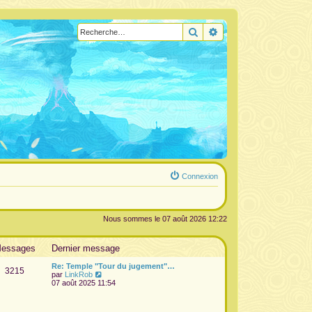
Rechercher
Recherche avancée
Connexion
Nous sommes le 07 août 2026 12:22
essages
Dernier message
Re: Temple "Tour du jugement"…
3215
V
par
LinkRob
o
07 août 2025 11:54
i
r
l