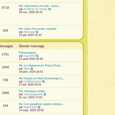
e
d
Re: Adventure of Link - votre…
9719
e
V
par
le Héros du Temps
r
o
28 nov. 2025 20:15
n
i
i
r
e
l
r
e
m
d
Re: Aide The seven crystals
e
638
e
V
par
Morcego
s
r
o
16 juin 2024 15:10
s
n
i
a
i
r
g
e
l
e
essages
Dernier message
r
e
m
d
e
Présentation
e
2761
s
V
par
rauru543
r
s
o
12 août 2025 20:36
n
a
i
i
g
r
Re: Le Serment du Prince Écar…
e
2458
e
l
V
par
Nitro
r
e
o
18 janv. 2024 16:41
m
d
i
e
e
r
s
Re: Kujira no Hara (hommage à…
766
r
l
s
V
par
roiofthesuisse
n
e
a
o
27 juil. 2026 20:21
i
d
g
i
e
e
e
r
Re: Nouveau Zelda
r
1968
r
l
V
par
Jamyangnyima
m
n
e
o
01 oct. 2024 17:02
e
i
d
i
s
e
e
r
Re: Les paradoxe spatio-tempo…
s
r
434
r
l
V
par
Nale23411
a
m
n
e
o
14 sept. 2025 19:50
g
e
i
d
i
e
s
e