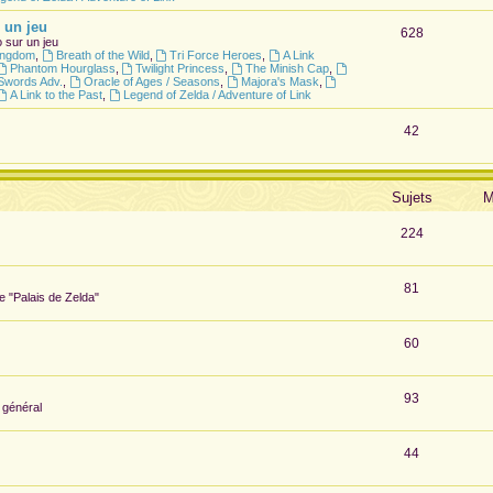
 un jeu
628
 sur un jeu
Kingdom
,
Breath of the Wild
,
Tri Force Heroes
,
A Link
Phantom Hourglass
,
Twilight Princess
,
The Minish Cap
,
Swords Adv.
,
Oracle of Ages / Seasons
,
Majora's Mask
,
A Link to the Past
,
Legend of Zelda / Adventure of Link
42
Sujets
M
224
81
te "Palais de Zelda"
60
93
 général
44