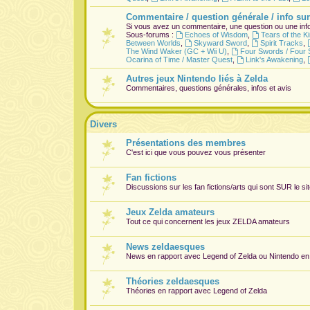
Commentaire / question générale / info sur
Si vous avez un commentaire, une question ou une info
Sous-forums :
Echoes of Wisdom
,
Tears of the 
Between Worlds
,
Skyward Sword
,
Spirit Tracks
,
The Wind Waker (GC + Wii U)
,
Four Swords / Four 
Ocarina of Time / Master Quest
,
Link's Awakening
,
Autres jeux Nintendo liés à Zelda
Commentaires, questions générales, infos et avis
Divers
Présentations des membres
C'est ici que vous pouvez vous présenter
Fan fictions
Discussions sur les fan fictions/arts qui sont
SUR
le si
Jeux Zelda amateurs
Tout ce qui concernent les jeux ZELDA amateurs
News zeldaesques
News en rapport avec Legend of Zelda ou Nintendo en
Théories zeldaesques
Théories en rapport avec Legend of Zelda