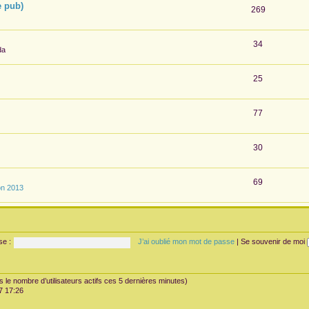
e pub)
269
34
da
25
77
30
69
on 2013
se :
J’ai oublié mon mot de passe
|
Se souvenir de moi
rès le nombre d’utilisateurs actifs ces 5 dernières minutes)
07 17:26