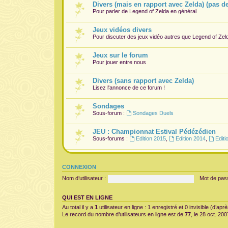
Divers (mais en rapport avec Zelda) (pas d
Pour parler de Legend of Zelda en général
Jeux vidéos divers
Pour discuter des jeux vidéo autres que Legend of Zel
Jeux sur le forum
Pour jouer entre nous
Divers (sans rapport avec Zelda)
Lisez l'annonce de ce forum !
Sondages
Sous-forum :
Sondages Duels
JEU : Championnat Estival Pédézédien
Sous-forums :
Edition 2015
,
Edition 2014
,
Editi
CONNEXION
Nom d’utilisateur :
Mot de pas
QUI EST EN LIGNE
Au total il y a
1
utilisateur en ligne : 1 enregistré et 0 invisible (d’ap
Le record du nombre d’utilisateurs en ligne est de
77
, le 28 oct. 20