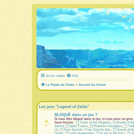
Accès rapide
FAQ
Le Palais de Zelda
Accueil du forum
Les jeux "Legend of Zelda"
BLOQUÉ dans un jeu ?
Si vous êtes bloqué dans un jeu, si vous avez un gros
Sous-forums :
Tears of the Kingdom
,
Breath of th
Sword
,
Spirit Tracks
,
Phantom Hourglass
,
Twil
U)
,
Four Swords / Four Swords Adv.
,
Oracle of A
Quest
,
Link's Awakening
,
A Link to the Past
,
Le