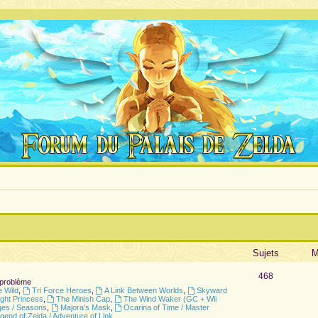
Sujets
M
468
 problème
e Wild
,
Tri Force Heroes
,
A Link Between Worlds
,
Skyward
ight Princess
,
The Minish Cap
,
The Wind Waker (GC + Wii
ges / Seasons
,
Majora's Mask
,
Ocarina of Time / Master
gend of Zelda / Adventure of Link