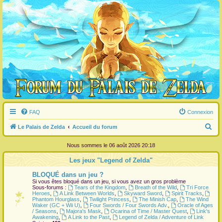
FAQ
Connexion
R
Le Palais de Zelda
Accueil du forum
e
Nous sommes le 06 août 2026 20:18
c
Les jeux "Legend of Zelda"
h
BLOQUÉ dans un jeu ?
e
Si vous êtes bloqué dans un jeu, si vous avez un gros problème
r
Sous-forums :
Tears of the Kingdom
,
Breath of the Wild
,
Tri Force
Heroes
,
A Link Between Worlds
,
Skyward Sword
,
Spirit Tracks
,
c
Phantom Hourglass
,
Twilight Princess
,
The Minish Cap
,
The Wind
Waker (GC + Wii U)
,
Four Swords / Four Swords Adv.
,
Oracle of Ages
h
/ Seasons
,
Majora's Mask
,
Ocarina of Time / Master Quest
,
Link's
Awakening
,
A Link to the Past
,
Legend of Zelda / Adventure of Link
e