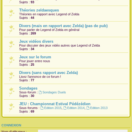
Sujets :
93
Théories zeldaesques
Théories en rapport avec Legend of Zelda
Sujets :
44
Divers (mais en rapport avec Zelda) (pas de pub)
Pour parler de Legend of Zelda en général
Sujets :
269
Jeux vidéos divers
Pour discuter des jeux vidéo autres que Legend of Zelda
Sujets :
34
Jeux sur le forum
Pour jouer entre nous
Sujets :
25
Divers (sans rapport avec Zelda)
Lisez l'annonce de ce forum !
Sujets :
77
Sondages
Sous-forum :
Sondages Duels
Sujets :
30
JEU : Championnat Estival Pédézédien
Sous-forums :
Edition 2015
,
Edition 2014
,
Edition 2013
Sujets :
69
CONNEXION
Nom d’utilisateur :