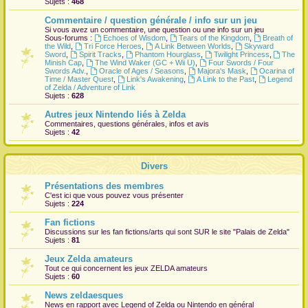
Sujets :
468
r
Commentaire / question générale / info sur un jeu
Si vous avez un commentaire, une question ou une info sur un jeu
Sous-forums :
Echoes of Wisdom
,
Tears of the Kingdom
,
Breath of
the Wild
,
Tri Force Heroes
,
A Link Between Worlds
,
Skyward
Sword
,
Spirit Tracks
,
Phantom Hourglass
,
Twilight Princess
,
The
Minish Cap
,
The Wind Waker (GC + Wii U)
,
Four Swords / Four
Swords Adv.
,
Oracle of Ages / Seasons
,
Majora's Mask
,
Ocarina of
Time / Master Quest
,
Link's Awakening
,
A Link to the Past
,
Legend
of Zelda / Adventure of Link
Sujets :
628
Autres jeux Nintendo liés à Zelda
Commentaires, questions générales, infos et avis
Sujets :
42
Divers
Présentations des membres
C'est ici que vous pouvez vous présenter
Sujets :
224
Fan fictions
Discussions sur les fan fictions/arts qui sont
SUR
le site "Palais de Zelda"
Sujets :
81
Jeux Zelda amateurs
Tout ce qui concernent les jeux ZELDA amateurs
Sujets :
60
News zeldaesques
News en rapport avec Legend of Zelda ou Nintendo en général