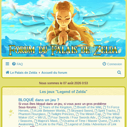
FAQ
Connexion
R
Le Palais de Zelda
Accueil du forum
e
Nous sommes le 07 août 2026 0:53
c
Les jeux "Legend of Zelda"
h
BLOQUÉ dans un jeu ?
e
Si vous êtes bloqué dans un jeu, si vous avez un gros problème
r
Sous-forums :
Tears of the Kingdom
,
Breath of the Wild
,
Tri Force
Heroes
,
A Link Between Worlds
,
Skyward Sword
,
Spirit Tracks
,
c
Phantom Hourglass
,
Twilight Princess
,
The Minish Cap
,
The Wind
Waker (GC + Wii U)
,
Four Swords / Four Swords Adv.
,
Oracle of Ages
h
/ Seasons
,
Majora's Mask
,
Ocarina of Time / Master Quest
,
Link's
Awakening
,
A Link to the Past
,
Legend of Zelda / Adventure of Link
e