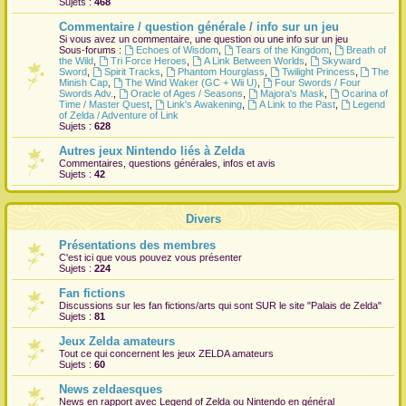
Sujets :
468
r
Commentaire / question générale / info sur un jeu
Si vous avez un commentaire, une question ou une info sur un jeu
Sous-forums :
Echoes of Wisdom
,
Tears of the Kingdom
,
Breath of
the Wild
,
Tri Force Heroes
,
A Link Between Worlds
,
Skyward
Sword
,
Spirit Tracks
,
Phantom Hourglass
,
Twilight Princess
,
The
Minish Cap
,
The Wind Waker (GC + Wii U)
,
Four Swords / Four
Swords Adv.
,
Oracle of Ages / Seasons
,
Majora's Mask
,
Ocarina of
Time / Master Quest
,
Link's Awakening
,
A Link to the Past
,
Legend
of Zelda / Adventure of Link
Sujets :
628
Autres jeux Nintendo liés à Zelda
Commentaires, questions générales, infos et avis
Sujets :
42
Divers
Présentations des membres
C'est ici que vous pouvez vous présenter
Sujets :
224
Fan fictions
Discussions sur les fan fictions/arts qui sont
SUR
le site "Palais de Zelda"
Sujets :
81
Jeux Zelda amateurs
Tout ce qui concernent les jeux ZELDA amateurs
Sujets :
60
News zeldaesques
News en rapport avec Legend of Zelda ou Nintendo en général