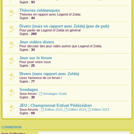
Sujets :
93
Théories zeldaesques
Théories en rapport avec Legend of Zelda
Sujets :
44
Divers (mais en rapport avec Zelda) (pas de pub)
Pour parler de Legend of Zelda en général
Sujets :
269
Jeux vidéos divers
Pour discuter des jeux vidéo autres que Legend of Zelda
Sujets :
34
Jeux sur le forum
Pour jouer entre nous
Sujets :
25
Divers (sans rapport avec Zelda)
Lisez l'annonce de ce forum !
Sujets :
77
Sondages
Sous-forum :
Sondages Duels
Sujets :
30
JEU : Championnat Estival Pédézédien
Sous-forums :
Edition 2015
,
Edition 2014
,
Edition 2013
Sujets :
69
CONNEXION
Nom d’utilisateur :