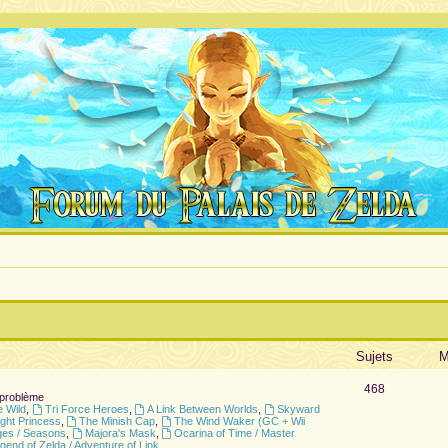
Sujets
M
468
 problème
e Wild
,
Tri Force Heroes
,
A Link Between Worlds
,
Skyward
ight Princess
,
The Minish Cap
,
The Wind Waker (GC + Wii
ges / Seasons
,
Majora's Mask
,
Ocarina of Time / Master
gend of Zelda / Adventure of Link