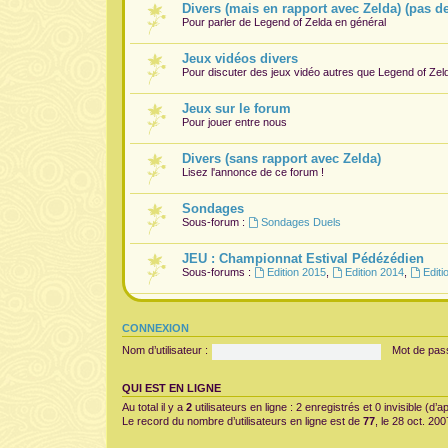
Divers (mais en rapport avec Zelda) (pas d
Pour parler de Legend of Zelda en général
Jeux vidéos divers
Pour discuter des jeux vidéo autres que Legend of Zel
Jeux sur le forum
Pour jouer entre nous
Divers (sans rapport avec Zelda)
Lisez l'annonce de ce forum !
Sondages
Sous-forum :
Sondages Duels
JEU : Championnat Estival Pédézédien
Sous-forums :
Edition 2015
,
Edition 2014
,
Editi
CONNEXION
Nom d’utilisateur :
Mot de pas
QUI EST EN LIGNE
Au total il y a
2
utilisateurs en ligne : 2 enregistrés et 0 invisible (d
Le record du nombre d’utilisateurs en ligne est de
77
, le 28 oct. 20