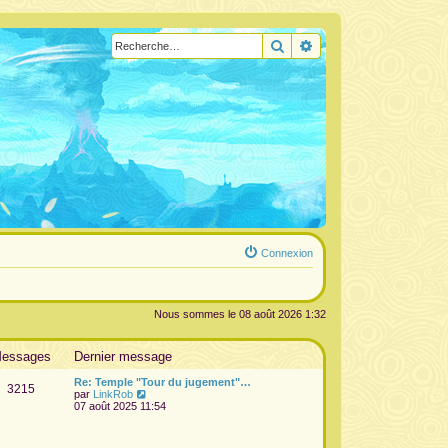
Rechercher
Recherche avancée
Connexion
Nous sommes le 08 août 2026 1:32
essages
Dernier message
Re: Temple "Tour du jugement"…
3215
V
par
LinkRob
o
07 août 2025 11:54
i
r
l