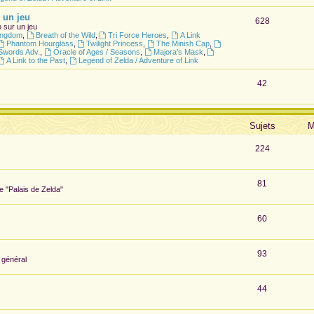
 un jeu
628
 sur un jeu
Kingdom
,
Breath of the Wild
,
Tri Force Heroes
,
A Link
Phantom Hourglass
,
Twilight Princess
,
The Minish Cap
,
Swords Adv.
,
Oracle of Ages / Seasons
,
Majora's Mask
,
A Link to the Past
,
Legend of Zelda / Adventure of Link
42
Sujets
M
224
81
te "Palais de Zelda"
60
93
 général
44