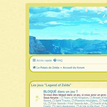
Accès rapide
FAQ
Le Palais de Zelda
Accueil du forum
Les jeux "Legend of Zelda"
BLOQUÉ dans un jeu ?
Si vous êtes bloqué dans un jeu, si vous avez un gros
Sous-forums :
Tears of the Kingdom
,
Breath of th
Sword
,
Spirit Tracks
,
Phantom Hourglass
,
Twil
U)
,
Four Swords / Four Swords Adv.
,
Oracle of A
Quest
,
Link's Awakening
,
A Link to the Past
,
Le