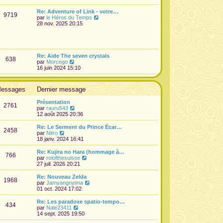
e
d
Re: Adventure of Link - votre…
9719
e
V
par
le Héros du Temps
r
o
28 nov. 2025 20:15
n
i
i
r
e
l
r
e
m
d
Re: Aide The seven crystals
e
638
e
V
par
Morcego
s
r
o
16 juin 2024 15:10
s
n
i
a
i
r
g
e
l
e
essages
Dernier message
r
e
m
d
e
Présentation
e
2761
s
V
par
rauru543
r
s
o
12 août 2025 20:36
n
a
i
i
g
r
Re: Le Serment du Prince Écar…
e
2458
e
l
V
par
Nitro
r
e
o
18 janv. 2024 16:41
m
d
i
e
e
r
s
Re: Kujira no Hara (hommage à…
766
r
l
s
V
par
roiofthesuisse
n
e
a
o
27 juil. 2026 20:21
i
d
g
i
e
e
e
r
Re: Nouveau Zelda
r
1968
r
l
V
par
Jamyangnyima
m
n
e
o
01 oct. 2024 17:02
e
i
d
i
s
e
e
r
Re: Les paradoxe spatio-tempo…
s
r
434
r
l
V
par
Nale23411
a
m
n
e
o
14 sept. 2025 19:50
g
e
i
d
i
e
s
e