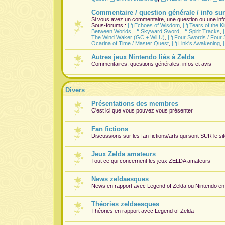
Commentaire / question générale / info sur
Si vous avez un commentaire, une question ou une info
Sous-forums :
Echoes of Wisdom
,
Tears of the 
Between Worlds
,
Skyward Sword
,
Spirit Tracks
,
The Wind Waker (GC + Wii U)
,
Four Swords / Four 
Ocarina of Time / Master Quest
,
Link's Awakening
,
Autres jeux Nintendo liés à Zelda
Commentaires, questions générales, infos et avis
Divers
Présentations des membres
C'est ici que vous pouvez vous présenter
Fan fictions
Discussions sur les fan fictions/arts qui sont
SUR
le si
Jeux Zelda amateurs
Tout ce qui concernent les jeux ZELDA amateurs
News zeldaesques
News en rapport avec Legend of Zelda ou Nintendo en
Théories zeldaesques
Théories en rapport avec Legend of Zelda