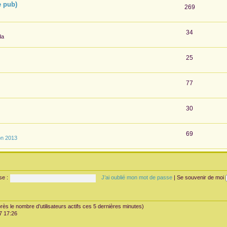
e pub)
269
34
da
25
77
30
69
on 2013
se :
J’ai oublié mon mot de passe
|
Se souvenir de moi
’après le nombre d’utilisateurs actifs ces 5 dernières minutes)
07 17:26