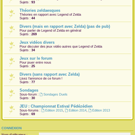
Sujets :
93
Théories zeldaesques
Théories en rapport avec Legend of Zelda
Sujets :
44
Divers (mais en rapport avec Zelda) (pas de pub)
Pour parler de Legend of Zelda en général
Sujets :
269
Jeux vidéos divers
Pour discuter des jeux vidéo autres que Legend of Zelda
Sujets :
34
Jeux sur le forum
Pour jouer entre nous
Sujets :
25
Divers (sans rapport avec Zelda)
Lisez l'annonce de ce forum !
Sujets :
77
Sondages
Sous-forum :
Sondages Duels
Sujets :
30
JEU : Championnat Estival Pédézédien
Sous-forums :
Edition 2015
,
Edition 2014
,
Edition 2013
Sujets :
69
CONNEXION
Nom d’utilisateur :