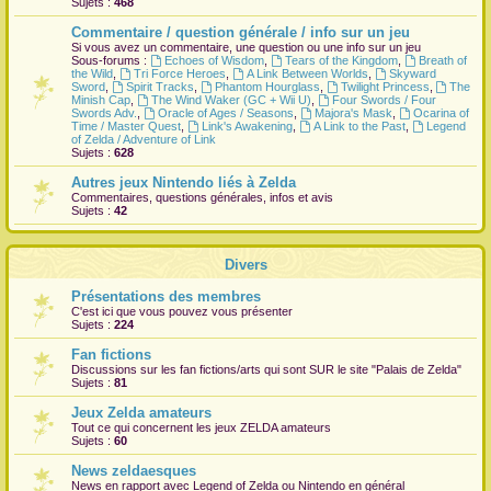
Sujets :
468
r
Commentaire / question générale / info sur un jeu
Si vous avez un commentaire, une question ou une info sur un jeu
Sous-forums :
Echoes of Wisdom
,
Tears of the Kingdom
,
Breath of
the Wild
,
Tri Force Heroes
,
A Link Between Worlds
,
Skyward
Sword
,
Spirit Tracks
,
Phantom Hourglass
,
Twilight Princess
,
The
Minish Cap
,
The Wind Waker (GC + Wii U)
,
Four Swords / Four
Swords Adv.
,
Oracle of Ages / Seasons
,
Majora's Mask
,
Ocarina of
Time / Master Quest
,
Link's Awakening
,
A Link to the Past
,
Legend
of Zelda / Adventure of Link
Sujets :
628
Autres jeux Nintendo liés à Zelda
Commentaires, questions générales, infos et avis
Sujets :
42
Divers
Présentations des membres
C'est ici que vous pouvez vous présenter
Sujets :
224
Fan fictions
Discussions sur les fan fictions/arts qui sont
SUR
le site "Palais de Zelda"
Sujets :
81
Jeux Zelda amateurs
Tout ce qui concernent les jeux ZELDA amateurs
Sujets :
60
News zeldaesques
News en rapport avec Legend of Zelda ou Nintendo en général