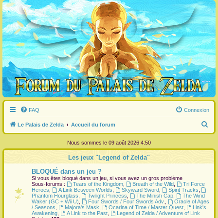
FAQ
Connexion
R
Le Palais de Zelda
Accueil du forum
e
Nous sommes le 09 août 2026 4:50
c
Les jeux "Legend of Zelda"
h
BLOQUÉ dans un jeu ?
e
Si vous êtes bloqué dans un jeu, si vous avez un gros problème
r
Sous-forums :
Tears of the Kingdom
,
Breath of the Wild
,
Tri Force
Heroes
,
A Link Between Worlds
,
Skyward Sword
,
Spirit Tracks
,
c
Phantom Hourglass
,
Twilight Princess
,
The Minish Cap
,
The Wind
Waker (GC + Wii U)
,
Four Swords / Four Swords Adv.
,
Oracle of Ages
h
/ Seasons
,
Majora's Mask
,
Ocarina of Time / Master Quest
,
Link's
Awakening
,
A Link to the Past
,
Legend of Zelda / Adventure of Link
e