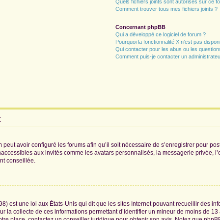
Quels fichiers joints sont autorisés sur ce f
Comment trouver tous mes fichiers joints ?
Concernant phpBB
Qui a développé ce logiciel de forum ?
Pourquoi la fonctionnalité X n’est pas dispon
Qui contacter pour les abus ou les questio
Comment puis-je contacter un administrateu
t
 peut avoir configuré les forums afin qu’il soit nécessaire de s’enregistrer pour po
naccessibles aux invités comme les avatars personnalisés, la messagerie privée, l
nt conseillée.
8) est une loi aux États-Unis qui dit que les sites Internet pouvant recueillir des 
ur la collecte de ces informations permettant d’identifier un mineur de moins de 13
otre place, contactez un conseiller juridique pour obtenir son avis. Notez que phpB