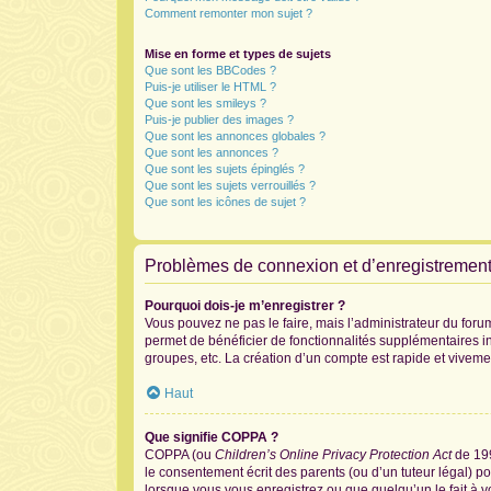
Comment remonter mon sujet ?
Mise en forme et types de sujets
Que sont les BBCodes ?
Puis-je utiliser le HTML ?
Que sont les smileys ?
Puis-je publier des images ?
Que sont les annonces globales ?
Que sont les annonces ?
Que sont les sujets épinglés ?
Que sont les sujets verrouillés ?
Que sont les icônes de sujet ?
Problèmes de connexion et d’enregistremen
Pourquoi dois-je m’enregistrer ?
Vous pouvez ne pas le faire, mais l’administrateur du forum
permet de bénéficier de fonctionnalités supplémentaires i
groupes, etc. La création d’un compte est rapide et viveme
Haut
Que signifie COPPA ?
COPPA (ou
Children’s Online Privacy Protection Act
de 199
le consentement écrit des parents (ou d’un tuteur légal) po
lorsque vous vous enregistrez ou que quelqu’un le fait à v