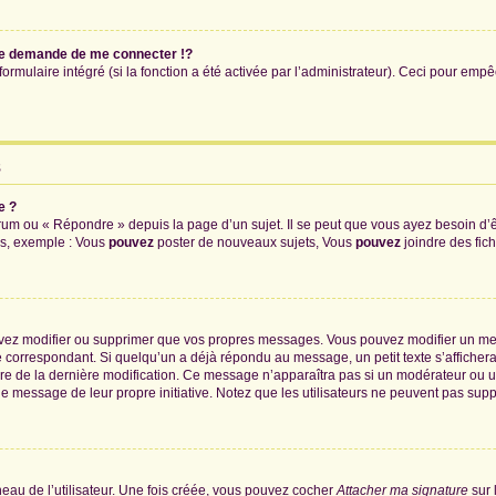
e demande de me connecter !?
mulaire intégré (si la fonction a été activée par l’administrateur). Ceci pour empêch
s
e ?
um ou « Répondre » depuis la page d’un sujet. Il se peut que vous ayez besoin d’ê
ms, exemple : Vous
pouvez
poster de nouveaux sujets, Vous
pouvez
joindre des fichi
uvez modifier ou supprimer que vos propres messages. Vous pouvez modifier un me
orrespondant. Si quelqu’un a déjà répondu au message, un petit texte s’affichera 
heure de la dernière modification. Ce message n’apparaîtra pas si un modérateur ou 
ié le message de leur propre initiative. Notez que les utilisateurs ne peuvent pas 
au de l’utilisateur. Une fois créée, vous pouvez cocher
Attacher ma signature
sur 