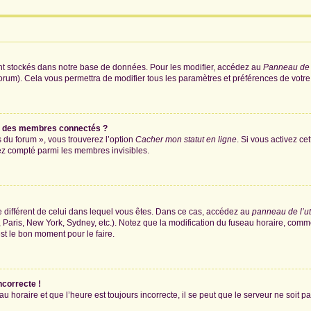
nt stockés dans notre base de données. Pour les modifier, accédez au
Panneau de l
forum). Cela vous permettra de modifier tous les paramètres et préférences de votr
e des membres connectés ?
s du forum », vous trouverez l’option
Cacher mon statut en ligne
. Si vous activez ce
ez compté parmi les membres invisibles.
ire différent de celui dans lequel vous êtes. Dans ce cas, accédez au
panneau de l’ut
 Paris, New York, Sydney, etc.). Notez que la modification du fuseau horaire, comm
st le bon moment pour le faire.
ncorrecte !
u horaire et que l’heure est toujours incorrecte, il se peut que le serveur ne soit 