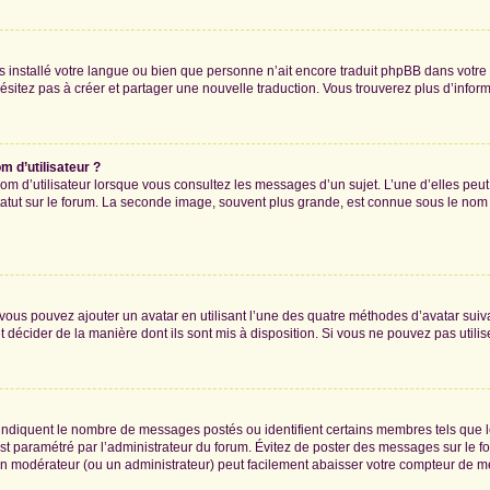
 pas installé votre langue ou bien que personne n’ait encore traduit phpBB dans vo
’hésitez pas à créer et partager une nouvelle traduction. Vous trouverez plus d’inform
 d’utilisateur ?
om d’utilisateur lorsque vous consultez les messages d’un sujet. L’une d’elles peu
atut sur le forum. La seconde image, souvent plus grande, est connue sous le nom
» vous pouvez ajouter un avatar en utilisant l’une des quatre méthodes d’avatar suiva
t décider de la manière dont ils sont mis à disposition. Si vous ne pouvez pas utilis
, indiquent le nombre de messages postés ou identifient certains membres tels que 
 est paramétré par l’administrateur du forum. Évitez de poster des messages sur le f
t un modérateur (ou un administrateur) peut facilement abaisser votre compteur de 