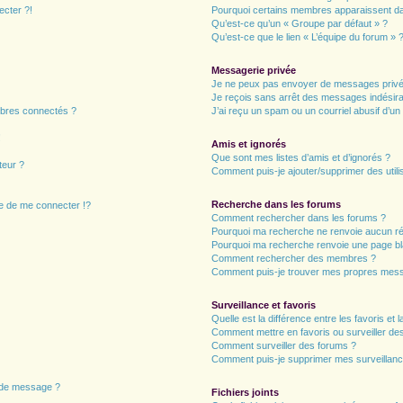
ecter ?!
Pourquoi certains membres apparaissent dan
Qu’est-ce qu’un « Groupe par défaut » ?
Qu’est-ce que le lien « L’équipe du forum » 
Messagerie privée
Je ne peux pas envoyer de messages privé
Je reçois sans arrêt des messages indésira
bres connectés ?
J’ai reçu un spam ou un courriel abusif d’u
!
Amis et ignorés
Que sont mes listes d’amis et d’ignorés ?
teur ?
Comment puis-je ajouter/supprimer des utilis
Recherche dans les forums
 de me connecter !?
Comment rechercher dans les forums ?
Pourquoi ma recherche ne renvoie aucun ré
Pourquoi ma recherche renvoie une page bl
Comment rechercher des membres ?
Comment puis-je trouver mes propres mess
Surveillance et favoris
Quelle est la différence entre les favoris et l
Comment mettre en favoris ou surveiller des
Comment surveiller des forums ?
Comment puis-je supprimer mes surveillanc
n de message ?
Fichiers joints