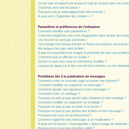
Je me suis enregistré par le passé mais je ne peux plus me conn
J’ai perdu mon mot de passe !
Pourquoi suis-je automatiquement déconnecté ?
À quoi sert « Supprimer les cookies » ?
Paramètres et préférences de l’utilisateur
Comment modifier mes paramètres ?
Comment empêcher mon nom d’apparaître dans la liste des mem
Les heures ne sont pas correctes !
J’ai changé mon fuseau horaire et l’heure est toujours incorrecte 
Ma langue n’est pas dans la liste !
A quoi correspondent les images à proximité de mon nom d’utilisa
Comment puis-je afficher un avatar ?
Qu’est-ce que mon rang et comment le modifier ?
Lorsque je clique sur le lien
courriel
d’un membre, on me demande
Problèmes liés à la publication de messages
Comment créer un nouveau sujet ou poster une réponse ?
Comment modifier ou supprimer un message ?
Comment ajouter une signature à mes messages ?
Comment créer un sondage ?
Pourquoi ne puis-je pas ajouter plus d’options à mon sondage ?
Comment modifier ou supprimer un sondage ?
Pourquoi ne puis-je pas accéder à un forum ?
Pourquoi ne puis-je pas joindre des fichiers à mon message ?
Pourquoi ai-je reçu un avertissement ?
Comment rapporter des messages à un modérateur ?
À quoi sert le bouton « Sauvegarder » dans la page de rédactio
Pourquoi mon message doit être validé ?