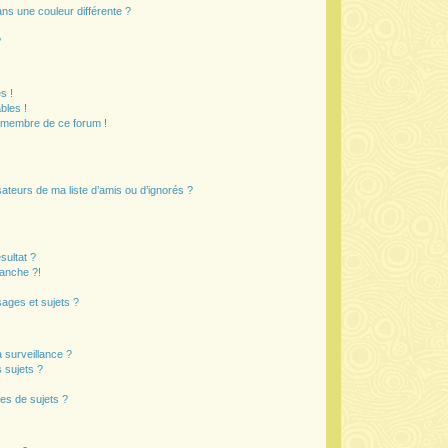
s une couleur différente ?
?
s !
bles !
n membre de ce forum !
ateurs de ma liste d’amis ou d’ignorés ?
sultat ?
anche ?!
ages et sujets ?
a surveillance ?
 sujets ?
es de sujets ?