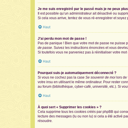
Je me suis enregistré par le passé mais je ne peux plu
Il est possible qu’un administrateur ait désactivé ou supp
Si cela vous arrive, tentez de vous ré-enregistrer et soyez p
Haut
J’ai perdu mon mot de passe !
Pas de panique ! Bien que votre mot de passe ne puisse pas
de passe
. Suivez les instructions énoncées et vous devri
Si toutefois vous ne parveniez pas à réinitialiser votre mo
Haut
Pourquoi suis-je automatiquement déconnecté ?
Si vous ne cochez pas la case
Se souvenir de moi
lors de
votre insu en utilisant le même ordinateur. Pour rester co
au forum (bibliothèque, cyber-café, université, etc.). Si vo
Haut
À quoi sert « Supprimer les cookies » ?
Cela supprime tous les cookies créés par phpBB qui conserv
lecture des messages (lu ou non lu) si cela a été activé 
résoudre.