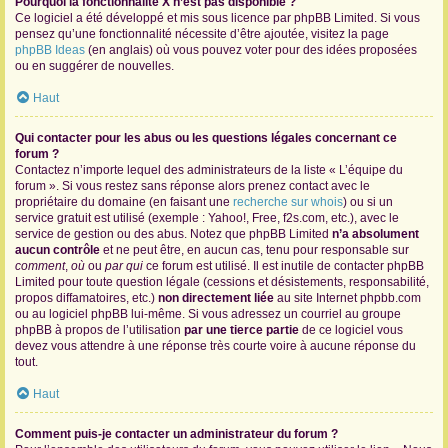
Pourquoi la fonctionnalité X n’est pas disponible ?
Ce logiciel a été développé et mis sous licence par phpBB Limited. Si vous
pensez qu’une fonctionnalité nécessite d’être ajoutée, visitez la page
phpBB Ideas
(en anglais) où vous pouvez voter pour des idées proposées
ou en suggérer de nouvelles.
Haut
Qui contacter pour les abus ou les questions légales concernant ce
forum ?
Contactez n’importe lequel des administrateurs de la liste « L’équipe du
forum ». Si vous restez sans réponse alors prenez contact avec le
propriétaire du domaine (en faisant une
recherche sur whois
) ou si un
service gratuit est utilisé (exemple : Yahoo!, Free, f2s.com, etc.), avec le
service de gestion ou des abus. Notez que phpBB Limited
n’a absolument
aucun contrôle
et ne peut être, en aucun cas, tenu pour responsable sur
comment
,
où
ou
par qui
ce forum est utilisé. Il est inutile de contacter phpBB
Limited pour toute question légale (cessions et désistements, responsabilité,
propos diffamatoires, etc.)
non directement liée
au site Internet phpbb.com
ou au logiciel phpBB lui-même. Si vous adressez un courriel au groupe
phpBB à propos de l’utilisation
par une tierce partie
de ce logiciel vous
devez vous attendre à une réponse très courte voire à aucune réponse du
tout.
Haut
Comment puis-je contacter un administrateur du forum ?