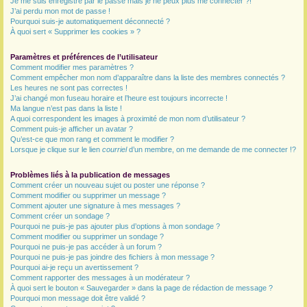
Je me suis enregistré par le passé mais je ne peux plus me connecter ?!
J’ai perdu mon mot de passe !
r
Pourquoi suis-je automatiquement déconnecté ?
À quoi sert « Supprimer les cookies » ?
Paramètres et préférences de l’utilisateur
Comment modifier mes paramètres ?
Comment empêcher mon nom d’apparaître dans la liste des membres connectés ?
Les heures ne sont pas correctes !
J’ai changé mon fuseau horaire et l’heure est toujours incorrecte !
Ma langue n’est pas dans la liste !
A quoi correspondent les images à proximité de mon nom d’utilisateur ?
Comment puis-je afficher un avatar ?
Qu’est-ce que mon rang et comment le modifier ?
Lorsque je clique sur le lien
courriel
d’un membre, on me demande de me connecter !?
Problèmes liés à la publication de messages
Comment créer un nouveau sujet ou poster une réponse ?
Comment modifier ou supprimer un message ?
Comment ajouter une signature à mes messages ?
Comment créer un sondage ?
Pourquoi ne puis-je pas ajouter plus d’options à mon sondage ?
Comment modifier ou supprimer un sondage ?
Pourquoi ne puis-je pas accéder à un forum ?
Pourquoi ne puis-je pas joindre des fichiers à mon message ?
Pourquoi ai-je reçu un avertissement ?
Comment rapporter des messages à un modérateur ?
À quoi sert le bouton « Sauvegarder » dans la page de rédaction de message ?
Pourquoi mon message doit être validé ?