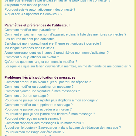
Je me suis enregistré par le passé mais je ne peux plus me connecter ?!
J’ai perdu mon mot de passe !
r
Pourquoi suis-je automatiquement déconnecté ?
À quoi sert « Supprimer les cookies » ?
Paramètres et préférences de l’utilisateur
Comment modifier mes paramètres ?
Comment empêcher mon nom d’apparaître dans la liste des membres connectés ?
Les heures ne sont pas correctes !
J’ai changé mon fuseau horaire et l’heure est toujours incorrecte !
Ma langue n’est pas dans la liste !
A quoi correspondent les images à proximité de mon nom d’utilisateur ?
Comment puis-je afficher un avatar ?
Qu’est-ce que mon rang et comment le modifier ?
Lorsque je clique sur le lien
courriel
d’un membre, on me demande de me connecter !?
Problèmes liés à la publication de messages
Comment créer un nouveau sujet ou poster une réponse ?
Comment modifier ou supprimer un message ?
Comment ajouter une signature à mes messages ?
Comment créer un sondage ?
Pourquoi ne puis-je pas ajouter plus d’options à mon sondage ?
Comment modifier ou supprimer un sondage ?
Pourquoi ne puis-je pas accéder à un forum ?
Pourquoi ne puis-je pas joindre des fichiers à mon message ?
Pourquoi ai-je reçu un avertissement ?
Comment rapporter des messages à un modérateur ?
À quoi sert le bouton « Sauvegarder » dans la page de rédaction de message ?
Pourquoi mon message doit être validé ?