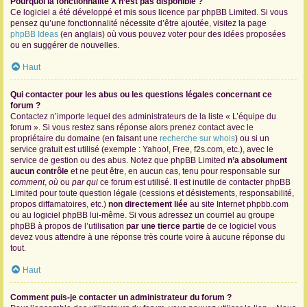
Pourquoi la fonctionnalité X n’est pas disponible ?
Ce logiciel a été développé et mis sous licence par phpBB Limited. Si vous
pensez qu’une fonctionnalité nécessite d’être ajoutée, visitez la page
phpBB Ideas
(en anglais) où vous pouvez voter pour des idées proposées
ou en suggérer de nouvelles.
Haut
Qui contacter pour les abus ou les questions légales concernant ce
forum ?
Contactez n’importe lequel des administrateurs de la liste « L’équipe du
forum ». Si vous restez sans réponse alors prenez contact avec le
propriétaire du domaine (en faisant une
recherche sur whois
) ou si un
service gratuit est utilisé (exemple : Yahoo!, Free, f2s.com, etc.), avec le
service de gestion ou des abus. Notez que phpBB Limited
n’a absolument
aucun contrôle
et ne peut être, en aucun cas, tenu pour responsable sur
comment
,
où
ou
par qui
ce forum est utilisé. Il est inutile de contacter phpBB
Limited pour toute question légale (cessions et désistements, responsabilité,
propos diffamatoires, etc.)
non directement liée
au site Internet phpbb.com
ou au logiciel phpBB lui-même. Si vous adressez un courriel au groupe
phpBB à propos de l’utilisation
par une tierce partie
de ce logiciel vous
devez vous attendre à une réponse très courte voire à aucune réponse du
tout.
Haut
Comment puis-je contacter un administrateur du forum ?