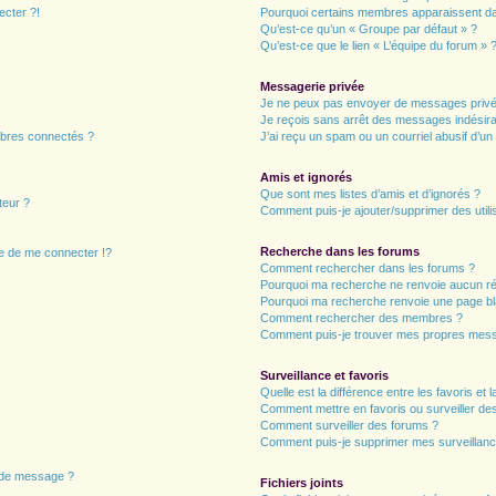
ecter ?!
Pourquoi certains membres apparaissent dan
Qu’est-ce qu’un « Groupe par défaut » ?
Qu’est-ce que le lien « L’équipe du forum » 
Messagerie privée
Je ne peux pas envoyer de messages privé
Je reçois sans arrêt des messages indésira
bres connectés ?
J’ai reçu un spam ou un courriel abusif d’u
!
Amis et ignorés
Que sont mes listes d’amis et d’ignorés ?
teur ?
Comment puis-je ajouter/supprimer des utilis
Recherche dans les forums
 de me connecter !?
Comment rechercher dans les forums ?
Pourquoi ma recherche ne renvoie aucun ré
Pourquoi ma recherche renvoie une page bl
Comment rechercher des membres ?
Comment puis-je trouver mes propres mess
Surveillance et favoris
Quelle est la différence entre les favoris et l
Comment mettre en favoris ou surveiller des
Comment surveiller des forums ?
Comment puis-je supprimer mes surveillanc
n de message ?
Fichiers joints