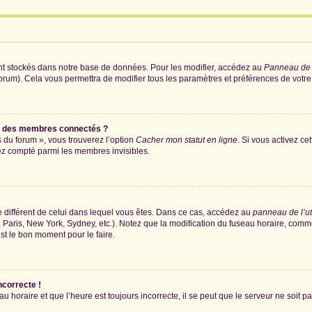
nt stockés dans notre base de données. Pour les modifier, accédez au
Panneau de l
forum). Cela vous permettra de modifier tous les paramètres et préférences de votr
e des membres connectés ?
s du forum », vous trouverez l’option
Cacher mon statut en ligne
. Si vous activez ce
ez compté parmi les membres invisibles.
ire différent de celui dans lequel vous êtes. Dans ce cas, accédez au
panneau de l’ut
 Paris, New York, Sydney, etc.). Notez que la modification du fuseau horaire, comm
st le bon moment pour le faire.
ncorrecte !
u horaire et que l’heure est toujours incorrecte, il se peut que le serveur ne soit 