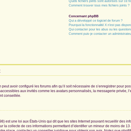
Quels fichiers joints sont autorisés sur ce f
Comment trouver tous mes fichiers joints ?
Concernant phpBB
Qui a développé ce logiciel de forum ?
Pourquoi la fonctionnalité X n’est pas dispon
Qui contacter pour les abus ou les questio
Comment puis-je contacter un administrateu
t
 peut avoir configuré les forums afin qu’il soit nécessaire de s’enregistrer pour po
naccessibles aux invités comme les avatars personnalisés, la messagerie privée, l
nt conseillée.
8) est une loi aux États-Unis qui dit que les sites Internet pouvant recueillir des 
ur la collecte de ces informations permettant d’identifier un mineur de moins de 13
otre place, contactez un conseiller juridique pour obtenir son avis. Notez que phpB