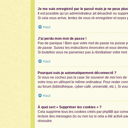
Je me suis enregistré par le passé mais je ne peux plu
Il est possible qu’un administrateur ait désactivé ou supp
Si cela vous arrive, tentez de vous ré-enregistrer et soyez p
Haut
J’ai perdu mon mot de passe !
Pas de panique ! Bien que votre mot de passe ne puisse pas
de passe
. Suivez les instructions énoncées et vous devri
Si toutefois vous ne parveniez pas à réinitialiser votre mo
Haut
Pourquoi suis-je automatiquement déconnecté ?
Si vous ne cochez pas la case
Se souvenir de moi
lors de
votre insu en utilisant le même ordinateur. Pour rester co
au forum (bibliothèque, cyber-café, université, etc.). Si vo
Haut
À quoi sert « Supprimer les cookies » ?
Cela supprime tous les cookies créés par phpBB qui conserv
lecture des messages (lu ou non lu) si cela a été activé 
résoudre.