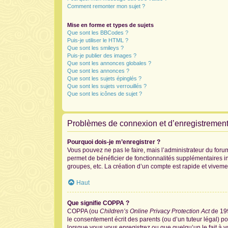
Comment remonter mon sujet ?
Mise en forme et types de sujets
Que sont les BBCodes ?
Puis-je utiliser le HTML ?
Que sont les smileys ?
Puis-je publier des images ?
Que sont les annonces globales ?
Que sont les annonces ?
Que sont les sujets épinglés ?
Que sont les sujets verrouillés ?
Que sont les icônes de sujet ?
Problèmes de connexion et d’enregistremen
Pourquoi dois-je m’enregistrer ?
Vous pouvez ne pas le faire, mais l’administrateur du forum
permet de bénéficier de fonctionnalités supplémentaires i
groupes, etc. La création d’un compte est rapide et viveme
Haut
Que signifie COPPA ?
COPPA (ou
Children’s Online Privacy Protection Act
de 199
le consentement écrit des parents (ou d’un tuteur légal) po
lorsque vous vous enregistrez ou que quelqu’un le fait à v