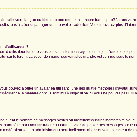
 pas installé votre langue ou bien que personne n’ait encore traduit phpBB dans vo
’hésitez pas à créer et partager une nouvelle traduction. Vous trouverez plus d’inform
 d’utilisateur ?
om d’utilisateur lorsque vous consultez les messages d’un sujet. L’une d’elles peu
atut sur le forum. La seconde image, souvent plus grande, est connue sous le nom
» vous pouvez ajouter un avatar en utilisant l’une des quatre méthodes d’avatar suiva
t décider de la manière dont ils sont mis à disposition. Si vous ne pouvez pas utilis
, indiquent le nombre de messages postés ou identifient certains membres tels que 
 est paramétré par l’administrateur du forum. Évitez de poster des messages sur le f
t un modérateur (ou un administrateur) peut facilement abaisser votre compteur de 