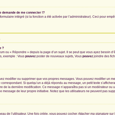
e demande de me connecter !?
mulaire intégré (si la fonction a été activée par l’administrateur). Ceci pour empêch
s
e ?
um ou « Répondre » depuis la page d’un sujet. Il se peut que vous ayez besoin d’ê
ms, exemple : Vous
pouvez
poster de nouveaux sujets, Vous
pouvez
joindre des fichi
uvez modifier ou supprimer que vos propres messages. Vous pouvez modifier un me
orrespondant. Si quelqu’un a déjà répondu au message, un petit texte s’affichera 
heure de la dernière modification. Ce message n’apparaîtra pas si un modérateur ou 
ié le message de leur propre initiative. Notez que les utilisateurs ne peuvent pas 
au de l’utilisateur. Une fois créée, vous pouvez cocher
Attacher ma signature
sur 