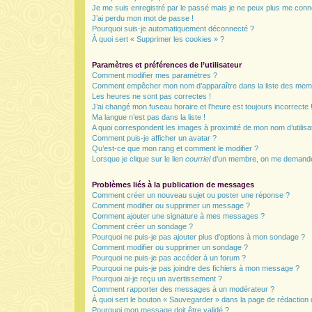
Je me suis enregistré par le passé mais je ne peux plus me conn
J’ai perdu mon mot de passe !
Pourquoi suis-je automatiquement déconnecté ?
À quoi sert « Supprimer les cookies » ?
Paramètres et préférences de l’utilisateur
Comment modifier mes paramètres ?
Comment empêcher mon nom d’apparaître dans la liste des mem
Les heures ne sont pas correctes !
J’ai changé mon fuseau horaire et l’heure est toujours incorrecte 
Ma langue n’est pas dans la liste !
A quoi correspondent les images à proximité de mon nom d’utilisa
Comment puis-je afficher un avatar ?
Qu’est-ce que mon rang et comment le modifier ?
Lorsque je clique sur le lien
courriel
d’un membre, on me demande
Problèmes liés à la publication de messages
Comment créer un nouveau sujet ou poster une réponse ?
Comment modifier ou supprimer un message ?
Comment ajouter une signature à mes messages ?
Comment créer un sondage ?
Pourquoi ne puis-je pas ajouter plus d’options à mon sondage ?
Comment modifier ou supprimer un sondage ?
Pourquoi ne puis-je pas accéder à un forum ?
Pourquoi ne puis-je pas joindre des fichiers à mon message ?
Pourquoi ai-je reçu un avertissement ?
Comment rapporter des messages à un modérateur ?
À quoi sert le bouton « Sauvegarder » dans la page de rédactio
Pourquoi mon message doit être validé ?