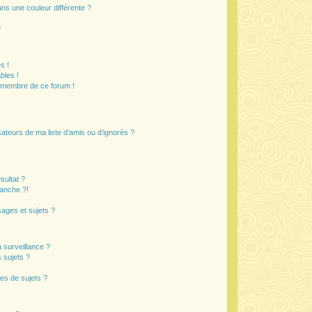
s une couleur différente ?
?
s !
bles !
n membre de ce forum !
ateurs de ma liste d’amis ou d’ignorés ?
sultat ?
anche ?!
ages et sujets ?
a surveillance ?
 sujets ?
es de sujets ?