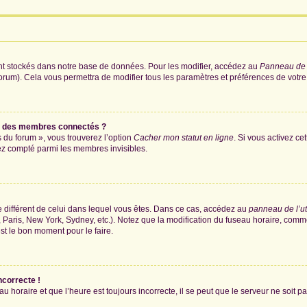
nt stockés dans notre base de données. Pour les modifier, accédez au
Panneau de l
forum). Cela vous permettra de modifier tous les paramètres et préférences de votr
e des membres connectés ?
s du forum », vous trouverez l’option
Cacher mon statut en ligne
. Si vous activez ce
ez compté parmi les membres invisibles.
ire différent de celui dans lequel vous êtes. Dans ce cas, accédez au
panneau de l’ut
 Paris, New York, Sydney, etc.). Notez que la modification du fuseau horaire, comm
st le bon moment pour le faire.
ncorrecte !
u horaire et que l’heure est toujours incorrecte, il se peut que le serveur ne soit 