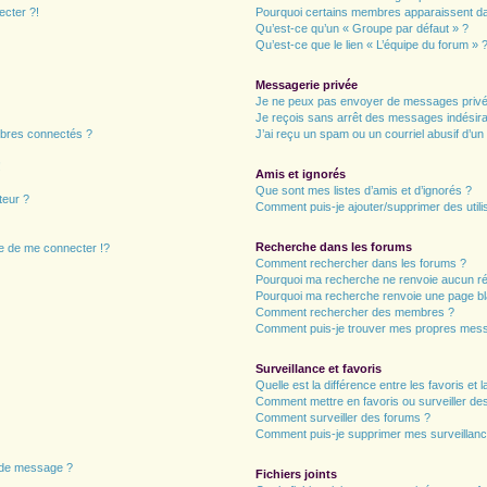
ecter ?!
Pourquoi certains membres apparaissent dan
Qu’est-ce qu’un « Groupe par défaut » ?
Qu’est-ce que le lien « L’équipe du forum » 
Messagerie privée
Je ne peux pas envoyer de messages privé
Je reçois sans arrêt des messages indésira
bres connectés ?
J’ai reçu un spam ou un courriel abusif d’u
!
Amis et ignorés
Que sont mes listes d’amis et d’ignorés ?
teur ?
Comment puis-je ajouter/supprimer des utilis
Recherche dans les forums
 de me connecter !?
Comment rechercher dans les forums ?
Pourquoi ma recherche ne renvoie aucun ré
Pourquoi ma recherche renvoie une page bl
Comment rechercher des membres ?
Comment puis-je trouver mes propres mess
Surveillance et favoris
Quelle est la différence entre les favoris et l
Comment mettre en favoris ou surveiller des
Comment surveiller des forums ?
Comment puis-je supprimer mes surveillanc
n de message ?
Fichiers joints