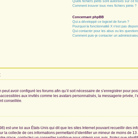
Quels fichiers joints sont autorisés sur ce f
Comment trouver tous mes fichiers joints ?
Concernant phpBB
Qui a développé ce logiciel de forum ?
Pourquoi la fonctionnalité X n’est pas dispon
Qui contacter pour les abus ou les questio
Comment puis-je contacter un administrateu
t
 peut avoir configuré les forums afin qu’il soit nécessaire de s’enregistrer pour po
naccessibles aux invités comme les avatars personnalisés, la messagerie privée, l
nt conseillée.
8) est une loi aux États-Unis qui dit que les sites Internet pouvant recueillir des 
ur la collecte de ces informations permettant d’identifier un mineur de moins de 13
otre place, contactez un conseiller juridique pour obtenir son avis. Notez que phpB