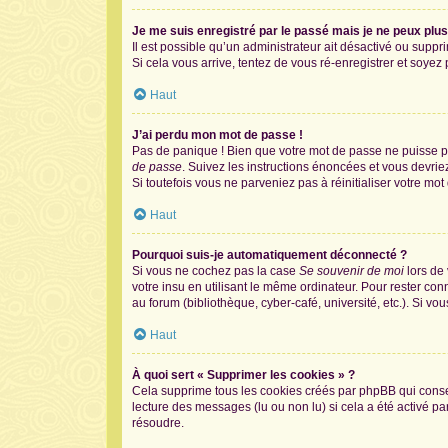
Je me suis enregistré par le passé mais je ne peux plu
Il est possible qu’un administrateur ait désactivé ou supp
Si cela vous arrive, tentez de vous ré-enregistrer et soyez p
Haut
J’ai perdu mon mot de passe !
Pas de panique ! Bien que votre mot de passe ne puisse pas
de passe
. Suivez les instructions énoncées et vous devri
Si toutefois vous ne parveniez pas à réinitialiser votre mo
Haut
Pourquoi suis-je automatiquement déconnecté ?
Si vous ne cochez pas la case
Se souvenir de moi
lors de
votre insu en utilisant le même ordinateur. Pour rester co
au forum (bibliothèque, cyber-café, université, etc.). Si vo
Haut
À quoi sert « Supprimer les cookies » ?
Cela supprime tous les cookies créés par phpBB qui conserv
lecture des messages (lu ou non lu) si cela a été activé 
résoudre.