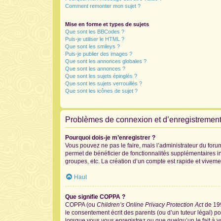
Comment remonter mon sujet ?
Mise en forme et types de sujets
Que sont les BBCodes ?
Puis-je utiliser le HTML ?
Que sont les smileys ?
Puis-je publier des images ?
Que sont les annonces globales ?
Que sont les annonces ?
Que sont les sujets épinglés ?
Que sont les sujets verrouillés ?
Que sont les icônes de sujet ?
Problèmes de connexion et d’enregistremen
Pourquoi dois-je m’enregistrer ?
Vous pouvez ne pas le faire, mais l’administrateur du forum
permet de bénéficier de fonctionnalités supplémentaires i
groupes, etc. La création d’un compte est rapide et viveme
Haut
Que signifie COPPA ?
COPPA (ou
Children’s Online Privacy Protection Act
de 199
le consentement écrit des parents (ou d’un tuteur légal) po
lorsque vous vous enregistrez ou que quelqu’un le fait à v