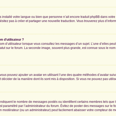
 pas installé votre langue ou bien que personne n’ait encore traduit phpBB dans vo
’hésitez pas à créer et partager une nouvelle traduction. Vous trouverez plus d’inform
 d’utilisateur ?
om d’utilisateur lorsque vous consultez les messages d’un sujet. L’une d’elles peu
atut sur le forum. La seconde image, souvent plus grande, est connue sous le nom
» vous pouvez ajouter un avatar en utilisant l’une des quatre méthodes d’avatar suiva
t décider de la manière dont ils sont mis à disposition. Si vous ne pouvez pas utilis
, indiquent le nombre de messages postés ou identifient certains membres tels que 
 est paramétré par l’administrateur du forum. Évitez de poster des messages sur le f
t un modérateur (ou un administrateur) peut facilement abaisser votre compteur de 