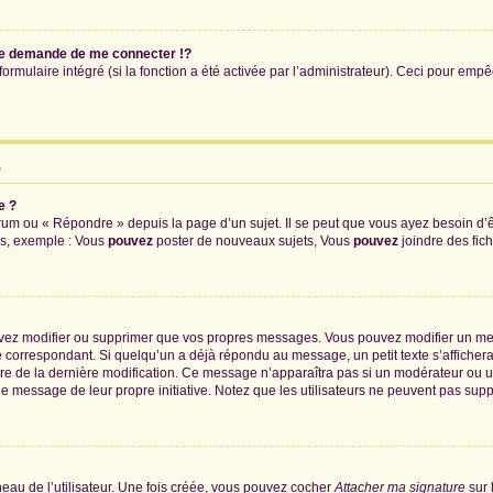
e demande de me connecter !?
mulaire intégré (si la fonction a été activée par l’administrateur). Ceci pour empêch
s
e ?
um ou « Répondre » depuis la page d’un sujet. Il se peut que vous ayez besoin d’ê
ms, exemple : Vous
pouvez
poster de nouveaux sujets, Vous
pouvez
joindre des fichi
uvez modifier ou supprimer que vos propres messages. Vous pouvez modifier un me
orrespondant. Si quelqu’un a déjà répondu au message, un petit texte s’affichera 
heure de la dernière modification. Ce message n’apparaîtra pas si un modérateur ou 
ié le message de leur propre initiative. Notez que les utilisateurs ne peuvent pas 
au de l’utilisateur. Une fois créée, vous pouvez cocher
Attacher ma signature
sur 