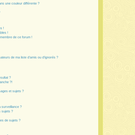
s une couleur différente ?
?
s !
bles !
n membre de ce forum !
ateurs de ma liste d’amis ou d’ignorés ?
sultat ?
anche ?!
ages et sujets ?
a surveillance ?
 sujets ?
es de sujets ?