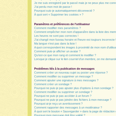
Je me suis enregistré par le passé mais je ne peux plus me conn
J’ai perdu mon mot de passe !
Pourquoi suis-je automatiquement déconnecté ?
À quoi sert « Supprimer les cookies » ?
Paramètres et préférences de l’utilisateur
Comment modifier mes paramètres ?
Comment empêcher mon nom d’apparaître dans la liste des mem
Les heures ne sont pas correctes !
J’ai changé mon fuseau horaire et l’heure est toujours incorrecte 
Ma langue n’est pas dans la liste !
A quoi correspondent les images à proximité de mon nom d’utilisa
Comment puis-je afficher un avatar ?
Qu’est-ce que mon rang et comment le modifier ?
Lorsque je clique sur le lien
courriel
d’un membre, on me demande
Problèmes liés à la publication de messages
Comment créer un nouveau sujet ou poster une réponse ?
Comment modifier ou supprimer un message ?
Comment ajouter une signature à mes messages ?
Comment créer un sondage ?
Pourquoi ne puis-je pas ajouter plus d’options à mon sondage ?
Comment modifier ou supprimer un sondage ?
Pourquoi ne puis-je pas accéder à un forum ?
Pourquoi ne puis-je pas joindre des fichiers à mon message ?
Pourquoi ai-je reçu un avertissement ?
Comment rapporter des messages à un modérateur ?
À quoi sert le bouton « Sauvegarder » dans la page de rédactio
Pourquoi mon message doit être validé ?