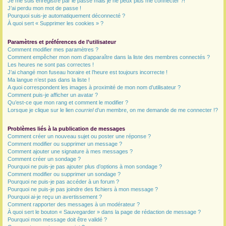
Je me suis enregistré par le passé mais je ne peux plus me connecter ?!
J’ai perdu mon mot de passe !
r
Pourquoi suis-je automatiquement déconnecté ?
À quoi sert « Supprimer les cookies » ?
Paramètres et préférences de l’utilisateur
Comment modifier mes paramètres ?
Comment empêcher mon nom d’apparaître dans la liste des membres connectés ?
Les heures ne sont pas correctes !
J’ai changé mon fuseau horaire et l’heure est toujours incorrecte !
Ma langue n’est pas dans la liste !
A quoi correspondent les images à proximité de mon nom d’utilisateur ?
Comment puis-je afficher un avatar ?
Qu’est-ce que mon rang et comment le modifier ?
Lorsque je clique sur le lien
courriel
d’un membre, on me demande de me connecter !?
Problèmes liés à la publication de messages
Comment créer un nouveau sujet ou poster une réponse ?
Comment modifier ou supprimer un message ?
Comment ajouter une signature à mes messages ?
Comment créer un sondage ?
Pourquoi ne puis-je pas ajouter plus d’options à mon sondage ?
Comment modifier ou supprimer un sondage ?
Pourquoi ne puis-je pas accéder à un forum ?
Pourquoi ne puis-je pas joindre des fichiers à mon message ?
Pourquoi ai-je reçu un avertissement ?
Comment rapporter des messages à un modérateur ?
À quoi sert le bouton « Sauvegarder » dans la page de rédaction de message ?
Pourquoi mon message doit être validé ?