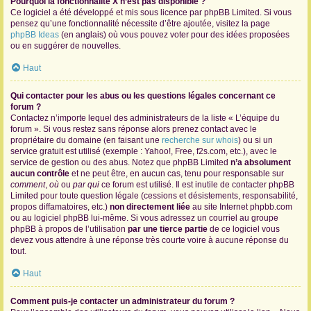
Pourquoi la fonctionnalité X n’est pas disponible ?
Ce logiciel a été développé et mis sous licence par phpBB Limited. Si vous
pensez qu’une fonctionnalité nécessite d’être ajoutée, visitez la page
phpBB Ideas
(en anglais) où vous pouvez voter pour des idées proposées
ou en suggérer de nouvelles.
Haut
Qui contacter pour les abus ou les questions légales concernant ce
forum ?
Contactez n’importe lequel des administrateurs de la liste « L’équipe du
forum ». Si vous restez sans réponse alors prenez contact avec le
propriétaire du domaine (en faisant une
recherche sur whois
) ou si un
service gratuit est utilisé (exemple : Yahoo!, Free, f2s.com, etc.), avec le
service de gestion ou des abus. Notez que phpBB Limited
n’a absolument
aucun contrôle
et ne peut être, en aucun cas, tenu pour responsable sur
comment
,
où
ou
par qui
ce forum est utilisé. Il est inutile de contacter phpBB
Limited pour toute question légale (cessions et désistements, responsabilité,
propos diffamatoires, etc.)
non directement liée
au site Internet phpbb.com
ou au logiciel phpBB lui-même. Si vous adressez un courriel au groupe
phpBB à propos de l’utilisation
par une tierce partie
de ce logiciel vous
devez vous attendre à une réponse très courte voire à aucune réponse du
tout.
Haut
Comment puis-je contacter un administrateur du forum ?