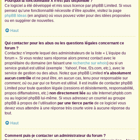
Pourquoi la fonctionnalité X n’est pas disponible ?
Ce logiciel a été développé et mis sous licence par phpBB Limited. Si vous
pensez qu’une fonctionnalité nécessite d’être ajoutée, visitez la page
phpBB Ideas
(en anglais) où vous pouvez voter pour des idées proposées
ou en suggérer de nouvelles.
Haut
Qui contacter pour les abus ou les questions légales concernant ce
forum ?
Contactez n’importe lequel des administrateurs de la liste « L’équipe du
forum ». Si vous restez sans réponse alors prenez contact avec le
propriétaire du domaine (en faisant une
recherche sur whois
) ou si un
service gratuit est utilisé (exemple : Yahoo!, Free, f2s.com, etc.), avec le
service de gestion ou des abus. Notez que phpBB Limited
n’a absolument
aucun contrôle
et ne peut être, en aucun cas, tenu pour responsable sur
comment
,
où
ou
par qui
ce forum est utilisé. Il est inutile de contacter phpBB
Limited pour toute question légale (cessions et désistements, responsabilité,
propos diffamatoires, etc.)
non directement liée
au site Internet phpbb.com
ou au logiciel phpBB lui-même. Si vous adressez un courriel au groupe
phpBB à propos de l’utilisation
par une tierce partie
de ce logiciel vous
devez vous attendre à une réponse très courte voire à aucune réponse du
tout.
Haut
Comment puis-je contacter un administrateur du forum ?