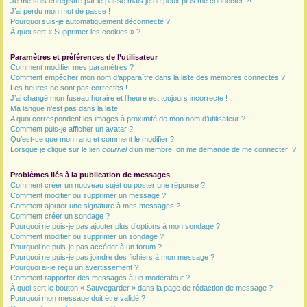
Je me suis enregistré par le passé mais je ne peux plus me connecter ?!
J’ai perdu mon mot de passe !
r
Pourquoi suis-je automatiquement déconnecté ?
À quoi sert « Supprimer les cookies » ?
Paramètres et préférences de l’utilisateur
Comment modifier mes paramètres ?
Comment empêcher mon nom d’apparaître dans la liste des membres connectés ?
Les heures ne sont pas correctes !
J’ai changé mon fuseau horaire et l’heure est toujours incorrecte !
Ma langue n’est pas dans la liste !
A quoi correspondent les images à proximité de mon nom d’utilisateur ?
Comment puis-je afficher un avatar ?
Qu’est-ce que mon rang et comment le modifier ?
Lorsque je clique sur le lien
courriel
d’un membre, on me demande de me connecter !?
Problèmes liés à la publication de messages
Comment créer un nouveau sujet ou poster une réponse ?
Comment modifier ou supprimer un message ?
Comment ajouter une signature à mes messages ?
Comment créer un sondage ?
Pourquoi ne puis-je pas ajouter plus d’options à mon sondage ?
Comment modifier ou supprimer un sondage ?
Pourquoi ne puis-je pas accéder à un forum ?
Pourquoi ne puis-je pas joindre des fichiers à mon message ?
Pourquoi ai-je reçu un avertissement ?
Comment rapporter des messages à un modérateur ?
À quoi sert le bouton « Sauvegarder » dans la page de rédaction de message ?
Pourquoi mon message doit être validé ?