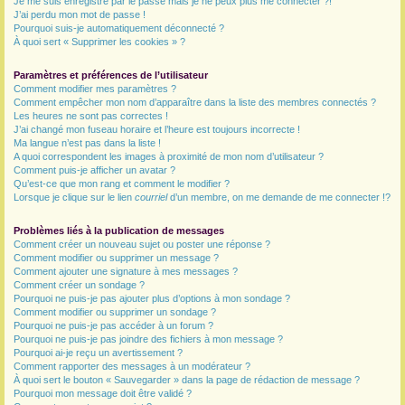
Je me suis enregistré par le passé mais je ne peux plus me connecter ?!
J’ai perdu mon mot de passe !
r
Pourquoi suis-je automatiquement déconnecté ?
À quoi sert « Supprimer les cookies » ?
Paramètres et préférences de l’utilisateur
Comment modifier mes paramètres ?
Comment empêcher mon nom d’apparaître dans la liste des membres connectés ?
Les heures ne sont pas correctes !
J’ai changé mon fuseau horaire et l’heure est toujours incorrecte !
Ma langue n’est pas dans la liste !
A quoi correspondent les images à proximité de mon nom d’utilisateur ?
Comment puis-je afficher un avatar ?
Qu’est-ce que mon rang et comment le modifier ?
Lorsque je clique sur le lien
courriel
d’un membre, on me demande de me connecter !?
Problèmes liés à la publication de messages
Comment créer un nouveau sujet ou poster une réponse ?
Comment modifier ou supprimer un message ?
Comment ajouter une signature à mes messages ?
Comment créer un sondage ?
Pourquoi ne puis-je pas ajouter plus d’options à mon sondage ?
Comment modifier ou supprimer un sondage ?
Pourquoi ne puis-je pas accéder à un forum ?
Pourquoi ne puis-je pas joindre des fichiers à mon message ?
Pourquoi ai-je reçu un avertissement ?
Comment rapporter des messages à un modérateur ?
À quoi sert le bouton « Sauvegarder » dans la page de rédaction de message ?
Pourquoi mon message doit être validé ?