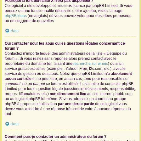
Pourquoi la fonctionnalité X n’est pas disponible ?
Ce logiciel a été développé et mis sous licence par phpBB Limited. Si vous
pensez qu’une fonctionnalité nécessite d’être ajoutée, visitez la page
phpBB Ideas
(en anglais) où vous pouvez voter pour des idées proposées
ou en suggérer de nouvelles.
Haut
Qui contacter pour les abus ou les questions légales concernant ce
forum ?
Contactez n’importe lequel des administrateurs de la liste « L’équipe du
forum ». Si vous restez sans réponse alors prenez contact avec le
propriétaire du domaine (en faisant une
recherche sur whois
) ou si un
service gratuit est utilisé (exemple : Yahoo!, Free, f2s.com, etc.), avec le
service de gestion ou des abus. Notez que phpBB Limited
n’a absolument
aucun contrôle
et ne peut être, en aucun cas, tenu pour responsable sur
comment
,
où
ou
par qui
ce forum est utilisé. Il est inutile de contacter phpBB
Limited pour toute question légale (cessions et désistements, responsabilité,
propos diffamatoires, etc.)
non directement liée
au site Internet phpbb.com
ou au logiciel phpBB lui-même. Si vous adressez un courriel au groupe
phpBB à propos de l’utilisation
par une tierce partie
de ce logiciel vous
devez vous attendre à une réponse très courte voire à aucune réponse du
tout.
Haut
Comment puis-je contacter un administrateur du forum ?