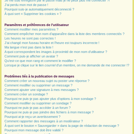
Je me suis enregistré par le passé mais je ne peux plus me connecter ?!
J’ai perdu mon mot de passe !
r
Pourquoi suis-je automatiquement déconnecté ?
À quoi sert « Supprimer les cookies » ?
Paramètres et préférences de l’utilisateur
Comment modifier mes paramètres ?
Comment empêcher mon nom d’apparaître dans la liste des membres connectés ?
Les heures ne sont pas correctes !
J’ai changé mon fuseau horaire et l’heure est toujours incorrecte !
Ma langue n’est pas dans la liste !
A quoi correspondent les images à proximité de mon nom d’utilisateur ?
Comment puis-je afficher un avatar ?
Qu’est-ce que mon rang et comment le modifier ?
Lorsque je clique sur le lien
courriel
d’un membre, on me demande de me connecter !?
Problèmes liés à la publication de messages
Comment créer un nouveau sujet ou poster une réponse ?
Comment modifier ou supprimer un message ?
Comment ajouter une signature à mes messages ?
Comment créer un sondage ?
Pourquoi ne puis-je pas ajouter plus d’options à mon sondage ?
Comment modifier ou supprimer un sondage ?
Pourquoi ne puis-je pas accéder à un forum ?
Pourquoi ne puis-je pas joindre des fichiers à mon message ?
Pourquoi ai-je reçu un avertissement ?
Comment rapporter des messages à un modérateur ?
À quoi sert le bouton « Sauvegarder » dans la page de rédaction de message ?
Pourquoi mon message doit être validé ?