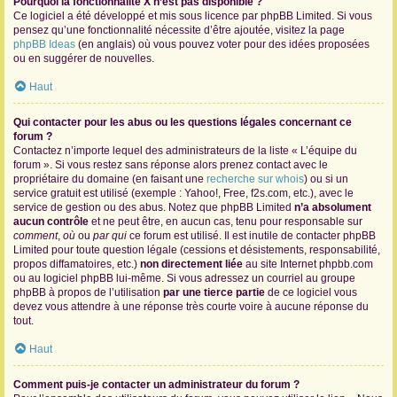
Pourquoi la fonctionnalité X n’est pas disponible ?
Ce logiciel a été développé et mis sous licence par phpBB Limited. Si vous
pensez qu’une fonctionnalité nécessite d’être ajoutée, visitez la page
phpBB Ideas
(en anglais) où vous pouvez voter pour des idées proposées
ou en suggérer de nouvelles.
Haut
Qui contacter pour les abus ou les questions légales concernant ce
forum ?
Contactez n’importe lequel des administrateurs de la liste « L’équipe du
forum ». Si vous restez sans réponse alors prenez contact avec le
propriétaire du domaine (en faisant une
recherche sur whois
) ou si un
service gratuit est utilisé (exemple : Yahoo!, Free, f2s.com, etc.), avec le
service de gestion ou des abus. Notez que phpBB Limited
n’a absolument
aucun contrôle
et ne peut être, en aucun cas, tenu pour responsable sur
comment
,
où
ou
par qui
ce forum est utilisé. Il est inutile de contacter phpBB
Limited pour toute question légale (cessions et désistements, responsabilité,
propos diffamatoires, etc.)
non directement liée
au site Internet phpbb.com
ou au logiciel phpBB lui-même. Si vous adressez un courriel au groupe
phpBB à propos de l’utilisation
par une tierce partie
de ce logiciel vous
devez vous attendre à une réponse très courte voire à aucune réponse du
tout.
Haut
Comment puis-je contacter un administrateur du forum ?