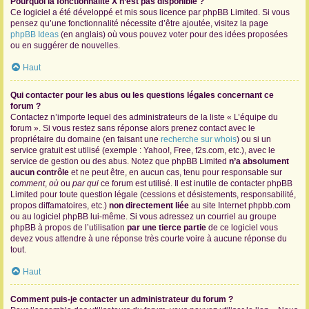
Pourquoi la fonctionnalité X n’est pas disponible ?
Ce logiciel a été développé et mis sous licence par phpBB Limited. Si vous
pensez qu’une fonctionnalité nécessite d’être ajoutée, visitez la page
phpBB Ideas
(en anglais) où vous pouvez voter pour des idées proposées
ou en suggérer de nouvelles.
Haut
Qui contacter pour les abus ou les questions légales concernant ce
forum ?
Contactez n’importe lequel des administrateurs de la liste « L’équipe du
forum ». Si vous restez sans réponse alors prenez contact avec le
propriétaire du domaine (en faisant une
recherche sur whois
) ou si un
service gratuit est utilisé (exemple : Yahoo!, Free, f2s.com, etc.), avec le
service de gestion ou des abus. Notez que phpBB Limited
n’a absolument
aucun contrôle
et ne peut être, en aucun cas, tenu pour responsable sur
comment
,
où
ou
par qui
ce forum est utilisé. Il est inutile de contacter phpBB
Limited pour toute question légale (cessions et désistements, responsabilité,
propos diffamatoires, etc.)
non directement liée
au site Internet phpbb.com
ou au logiciel phpBB lui-même. Si vous adressez un courriel au groupe
phpBB à propos de l’utilisation
par une tierce partie
de ce logiciel vous
devez vous attendre à une réponse très courte voire à aucune réponse du
tout.
Haut
Comment puis-je contacter un administrateur du forum ?