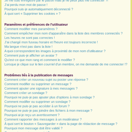
Je me suis enregistré par le passé mais je ne peux plus me connecter ?!
J’ai perdu mon mot de passe !
r
Pourquoi suis-je automatiquement déconnecté ?
À quoi sert « Supprimer les cookies » ?
Paramètres et préférences de l’utilisateur
Comment modifier mes paramètres ?
Comment empêcher mon nom d’apparaître dans la liste des membres connectés ?
Les heures ne sont pas correctes !
J’ai changé mon fuseau horaire et l’heure est toujours incorrecte !
Ma langue n’est pas dans la liste !
A quoi correspondent les images à proximité de mon nom d’utilisateur ?
Comment puis-je afficher un avatar ?
Qu’est-ce que mon rang et comment le modifier ?
Lorsque je clique sur le lien
courriel
d’un membre, on me demande de me connecter !?
Problèmes liés à la publication de messages
Comment créer un nouveau sujet ou poster une réponse ?
Comment modifier ou supprimer un message ?
Comment ajouter une signature à mes messages ?
Comment créer un sondage ?
Pourquoi ne puis-je pas ajouter plus d’options à mon sondage ?
Comment modifier ou supprimer un sondage ?
Pourquoi ne puis-je pas accéder à un forum ?
Pourquoi ne puis-je pas joindre des fichiers à mon message ?
Pourquoi ai-je reçu un avertissement ?
Comment rapporter des messages à un modérateur ?
À quoi sert le bouton « Sauvegarder » dans la page de rédaction de message ?
Pourquoi mon message doit être validé ?