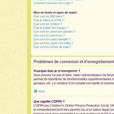
Comment remonter mon sujet ?
Mise en forme et types de sujets
Que sont les BBCodes ?
Puis-je utiliser le HTML ?
Que sont les smileys ?
Puis-je publier des images ?
Que sont les annonces globales ?
Que sont les annonces ?
Que sont les sujets épinglés ?
Que sont les sujets verrouillés ?
Que sont les icônes de sujet ?
Problèmes de connexion et d’enregistremen
Pourquoi dois-je m’enregistrer ?
Vous pouvez ne pas le faire, mais l’administrateur du forum
permet de bénéficier de fonctionnalités supplémentaires i
groupes, etc. La création d’un compte est rapide et viveme
Haut
Que signifie COPPA ?
COPPA (ou
Children’s Online Privacy Protection Act
de 199
le consentement écrit des parents (ou d’un tuteur légal) po
lorsque vous vous enregistrez ou que quelqu’un le fait à v