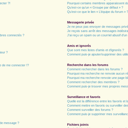
ecter ?!
Pourquoi certains membres apparaissent dan
Qu’est-ce qu’un « Groupe par défaut » ?
Qu’est-ce que le lien « L’équipe du forum » 
Messagerie privée
Je ne peux pas envoyer de messages privé
Je reçois sans arrêt des messages indésira
bres connectés ?
J’ai reçu un spam ou un courriel abusif d’u
!
Amis et ignorés
Que sont mes listes d’amis et d’ignorés ?
teur ?
Comment puis-je ajouter/supprimer des utilis
Recherche dans les forums
 de me connecter !?
Comment rechercher dans les forums ?
Pourquoi ma recherche ne renvoie aucun ré
Pourquoi ma recherche renvoie une page bl
Comment rechercher des membres ?
Comment puis-je trouver mes propres mess
Surveillance et favoris
Quelle est la différence entre les favoris et l
Comment mettre en favoris ou surveiller des
Comment surveiller des forums ?
Comment puis-je supprimer mes surveillanc
n de message ?
Fichiers joints