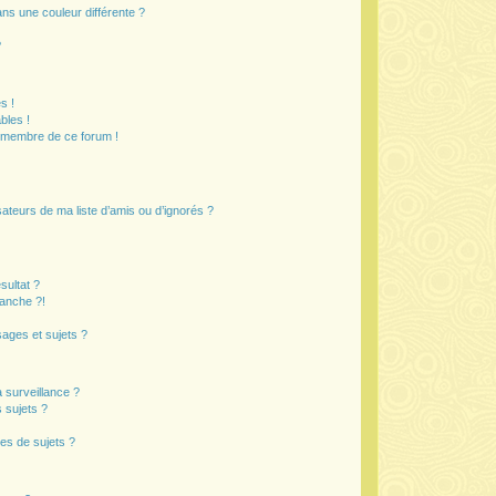
s une couleur différente ?
?
s !
bles !
n membre de ce forum !
ateurs de ma liste d’amis ou d’ignorés ?
sultat ?
anche ?!
ages et sujets ?
a surveillance ?
 sujets ?
es de sujets ?