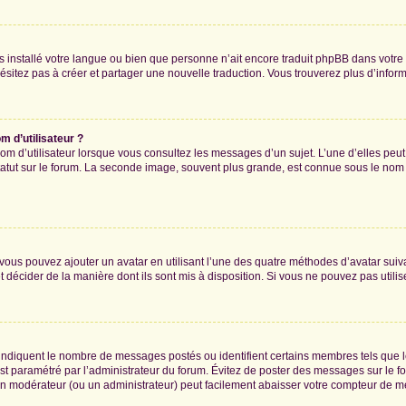
 pas installé votre langue ou bien que personne n’ait encore traduit phpBB dans vo
’hésitez pas à créer et partager une nouvelle traduction. Vous trouverez plus d’inform
 d’utilisateur ?
om d’utilisateur lorsque vous consultez les messages d’un sujet. L’une d’elles peu
atut sur le forum. La seconde image, souvent plus grande, est connue sous le nom
» vous pouvez ajouter un avatar en utilisant l’une des quatre méthodes d’avatar suiva
t décider de la manière dont ils sont mis à disposition. Si vous ne pouvez pas utilis
, indiquent le nombre de messages postés ou identifient certains membres tels que 
 est paramétré par l’administrateur du forum. Évitez de poster des messages sur le f
t un modérateur (ou un administrateur) peut facilement abaisser votre compteur de 