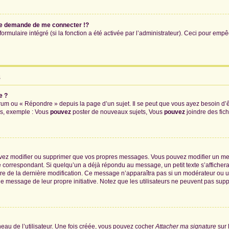
e demande de me connecter !?
mulaire intégré (si la fonction a été activée par l’administrateur). Ceci pour empêch
s
e ?
um ou « Répondre » depuis la page d’un sujet. Il se peut que vous ayez besoin d’ê
ms, exemple : Vous
pouvez
poster de nouveaux sujets, Vous
pouvez
joindre des fichi
uvez modifier ou supprimer que vos propres messages. Vous pouvez modifier un me
orrespondant. Si quelqu’un a déjà répondu au message, un petit texte s’affichera 
heure de la dernière modification. Ce message n’apparaîtra pas si un modérateur ou 
ié le message de leur propre initiative. Notez que les utilisateurs ne peuvent pas 
au de l’utilisateur. Une fois créée, vous pouvez cocher
Attacher ma signature
sur 