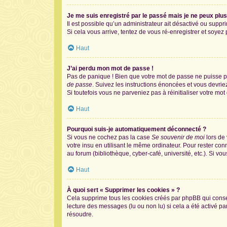
Je me suis enregistré par le passé mais je ne peux plu
Il est possible qu’un administrateur ait désactivé ou supp
Si cela vous arrive, tentez de vous ré-enregistrer et soyez p
Haut
J’ai perdu mon mot de passe !
Pas de panique ! Bien que votre mot de passe ne puisse pas
de passe
. Suivez les instructions énoncées et vous devri
Si toutefois vous ne parveniez pas à réinitialiser votre mo
Haut
Pourquoi suis-je automatiquement déconnecté ?
Si vous ne cochez pas la case
Se souvenir de moi
lors de
votre insu en utilisant le même ordinateur. Pour rester co
au forum (bibliothèque, cyber-café, université, etc.). Si vo
Haut
À quoi sert « Supprimer les cookies » ?
Cela supprime tous les cookies créés par phpBB qui conserv
lecture des messages (lu ou non lu) si cela a été activé 
résoudre.