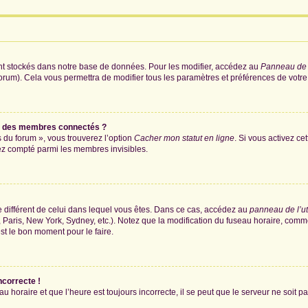
nt stockés dans notre base de données. Pour les modifier, accédez au
Panneau de l
forum). Cela vous permettra de modifier tous les paramètres et préférences de votr
e des membres connectés ?
s du forum », vous trouverez l’option
Cacher mon statut en ligne
. Si vous activez ce
ez compté parmi les membres invisibles.
ire différent de celui dans lequel vous êtes. Dans ce cas, accédez au
panneau de l’ut
 Paris, New York, Sydney, etc.). Notez que la modification du fuseau horaire, comm
st le bon moment pour le faire.
ncorrecte !
u horaire et que l’heure est toujours incorrecte, il se peut que le serveur ne soit 