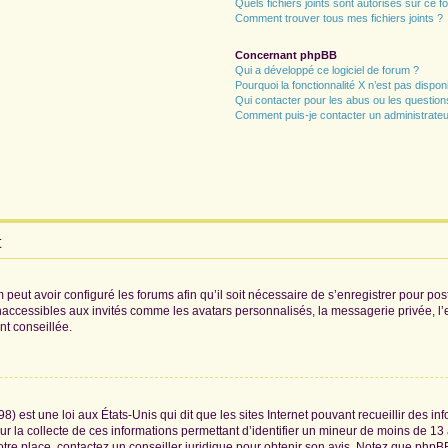
Quels fichiers joints sont autorisés sur ce f
Comment trouver tous mes fichiers joints ?
Concernant phpBB
Qui a développé ce logiciel de forum ?
Pourquoi la fonctionnalité X n’est pas dispon
Qui contacter pour les abus ou les questio
Comment puis-je contacter un administrateu
t
 peut avoir configuré les forums afin qu’il soit nécessaire de s’enregistrer pour po
naccessibles aux invités comme les avatars personnalisés, la messagerie privée, l
nt conseillée.
8) est une loi aux États-Unis qui dit que les sites Internet pouvant recueillir des 
ur la collecte de ces informations permettant d’identifier un mineur de moins de 13
otre place, contactez un conseiller juridique pour obtenir son avis. Notez que phpB