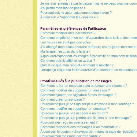
Je me suis enregistré par le passé mais je ne peux plus me conn
J’ai perdu mon mot de passe !
Pourquoi suis-je automatiquement déconnecté ?
À quoi sert « Supprimer les cookies » ?
Paramètres et préférences de l’utilisateur
Comment modifier mes paramètres ?
Comment empêcher mon nom d’apparaître dans la liste des mem
Les heures ne sont pas correctes !
J’ai changé mon fuseau horaire et l’heure est toujours incorrecte 
Ma langue n’est pas dans la liste !
A quoi correspondent les images à proximité de mon nom d’utilisa
Comment puis-je afficher un avatar ?
Qu’est-ce que mon rang et comment le modifier ?
Lorsque je clique sur le lien
courriel
d’un membre, on me demande
Problèmes liés à la publication de messages
Comment créer un nouveau sujet ou poster une réponse ?
Comment modifier ou supprimer un message ?
Comment ajouter une signature à mes messages ?
Comment créer un sondage ?
Pourquoi ne puis-je pas ajouter plus d’options à mon sondage ?
Comment modifier ou supprimer un sondage ?
Pourquoi ne puis-je pas accéder à un forum ?
Pourquoi ne puis-je pas joindre des fichiers à mon message ?
Pourquoi ai-je reçu un avertissement ?
Comment rapporter des messages à un modérateur ?
À quoi sert le bouton « Sauvegarder » dans la page de rédactio
Pourquoi mon message doit être validé ?