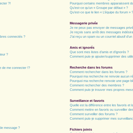
ecter ?!
Pourquoi certains membres apparaissent dan
Qu’est-ce qu’un « Groupe par défaut » ?
Qu’est-ce que le lien « L’équipe du forum » 
Messagerie privée
Je ne peux pas envoyer de messages privé
Je reçois sans arrêt des messages indésira
bres connectés ?
J’ai reçu un spam ou un courriel abusif d’u
!
Amis et ignorés
Que sont mes listes d’amis et d’ignorés ?
teur ?
Comment puis-je ajouter/supprimer des utilis
Recherche dans les forums
 de me connecter !?
Comment rechercher dans les forums ?
Pourquoi ma recherche ne renvoie aucun ré
Pourquoi ma recherche renvoie une page bl
Comment rechercher des membres ?
Comment puis-je trouver mes propres mess
Surveillance et favoris
Quelle est la différence entre les favoris et l
Comment mettre en favoris ou surveiller des
Comment surveiller des forums ?
Comment puis-je supprimer mes surveillanc
n de message ?
Fichiers joints