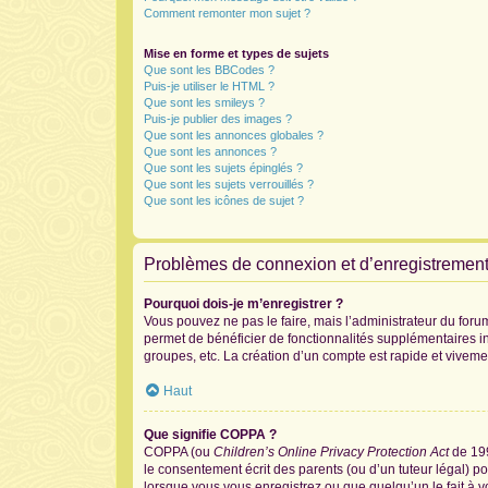
Comment remonter mon sujet ?
Mise en forme et types de sujets
Que sont les BBCodes ?
Puis-je utiliser le HTML ?
Que sont les smileys ?
Puis-je publier des images ?
Que sont les annonces globales ?
Que sont les annonces ?
Que sont les sujets épinglés ?
Que sont les sujets verrouillés ?
Que sont les icônes de sujet ?
Problèmes de connexion et d’enregistremen
Pourquoi dois-je m’enregistrer ?
Vous pouvez ne pas le faire, mais l’administrateur du forum
permet de bénéficier de fonctionnalités supplémentaires i
groupes, etc. La création d’un compte est rapide et viveme
Haut
Que signifie COPPA ?
COPPA (ou
Children’s Online Privacy Protection Act
de 199
le consentement écrit des parents (ou d’un tuteur légal) po
lorsque vous vous enregistrez ou que quelqu’un le fait à v