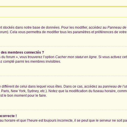
nt stockés dans notre base de données. Pour les modifier, accédez au
Panneau de l
forum). Cela vous permettra de modifier tous les paramètres et préférences de votr
e des membres connectés ?
s du forum », vous trouverez l’option
Cacher mon statut en ligne
. Si vous activez ce
ez compté parmi les membres invisibles.
ire différent de celui dans lequel vous êtes. Dans ce cas, accédez au
panneau de l’ut
 Paris, New York, Sydney, etc.). Notez que la modification du fuseau horaire, comm
st le bon moment pour le faire.
ncorrecte !
u horaire et que l’heure est toujours incorrecte, il se peut que le serveur ne soit 