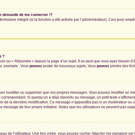
e demande de me connecter !?
mulaire intégré (si la fonction a été activée par l’administrateur). Ceci pour empêch
s
e ?
um ou « Répondre » depuis la page d’un sujet. Il se peut que vous ayez besoin d’ê
ms, exemple : Vous
pouvez
poster de nouveaux sujets, Vous
pouvez
joindre des fichi
uvez modifier ou supprimer que vos propres messages. Vous pouvez modifier un me
orrespondant. Si quelqu’un a déjà répondu au message, un petit texte s’affichera 
heure de la dernière modification. Ce message n’apparaîtra pas si un modérateur ou 
ié le message de leur propre initiative. Notez que les utilisateurs ne peuvent pas 
au de l’utilisateur. Une fois créée, vous pouvez cocher
Attacher ma signature
sur 