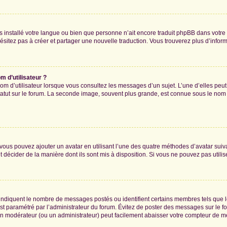
 pas installé votre langue ou bien que personne n’ait encore traduit phpBB dans vo
’hésitez pas à créer et partager une nouvelle traduction. Vous trouverez plus d’inform
 d’utilisateur ?
om d’utilisateur lorsque vous consultez les messages d’un sujet. L’une d’elles peu
atut sur le forum. La seconde image, souvent plus grande, est connue sous le nom
» vous pouvez ajouter un avatar en utilisant l’une des quatre méthodes d’avatar suiva
t décider de la manière dont ils sont mis à disposition. Si vous ne pouvez pas utilis
, indiquent le nombre de messages postés ou identifient certains membres tels que 
 est paramétré par l’administrateur du forum. Évitez de poster des messages sur le f
t un modérateur (ou un administrateur) peut facilement abaisser votre compteur de 