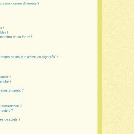
s une couleur différente ?
?
s !
bles !
n membre de ce forum !
ateurs de ma liste d’amis ou d’ignorés ?
sultat ?
anche ?!
ages et sujets ?
a surveillance ?
 sujets ?
es de sujets ?