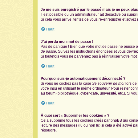
Je me suis enregistré par le passé mais je ne peux plu
Il est possible qu’un administrateur ait désactivé ou supp
Si cela vous arrive, tentez de vous ré-enregistrer et soyez p
Haut
J’ai perdu mon mot de passe !
Pas de panique ! Bien que votre mot de passe ne puisse pas
de passe
. Suivez les instructions énoncées et vous devri
Si toutefois vous ne parveniez pas à réinitialiser votre mo
Haut
Pourquoi suis-je automatiquement déconnecté ?
Si vous ne cochez pas la case
Se souvenir de moi
lors de
votre insu en utilisant le même ordinateur. Pour rester co
au forum (bibliothèque, cyber-café, université, etc.). Si vo
Haut
À quoi sert « Supprimer les cookies » ?
Cela supprime tous les cookies créés par phpBB qui conserv
lecture des messages (lu ou non lu) si cela a été activé 
résoudre.