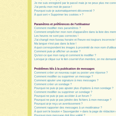
Je me suis enregistré par le passé mais je ne peux plus me conn
J’ai perdu mon mot de passe !
Pourquoi suis-je automatiquement déconnecté ?
À quoi sert « Supprimer les cookies » ?
Paramètres et préférences de l’utilisateur
Comment modifier mes paramètres ?
Comment empêcher mon nom d’apparaître dans la liste des mem
Les heures ne sont pas correctes !
J’ai changé mon fuseau horaire et l’heure est toujours incorrecte 
Ma langue n’est pas dans la liste !
A quoi correspondent les images à proximité de mon nom d’utilisa
Comment puis-je afficher un avatar ?
Qu’est-ce que mon rang et comment le modifier ?
Lorsque je clique sur le lien
courriel
d’un membre, on me demande
Problèmes liés à la publication de messages
Comment créer un nouveau sujet ou poster une réponse ?
Comment modifier ou supprimer un message ?
Comment ajouter une signature à mes messages ?
Comment créer un sondage ?
Pourquoi ne puis-je pas ajouter plus d’options à mon sondage ?
Comment modifier ou supprimer un sondage ?
Pourquoi ne puis-je pas accéder à un forum ?
Pourquoi ne puis-je pas joindre des fichiers à mon message ?
Pourquoi ai-je reçu un avertissement ?
Comment rapporter des messages à un modérateur ?
À quoi sert le bouton « Sauvegarder » dans la page de rédactio
Pourquoi mon message doit être validé ?