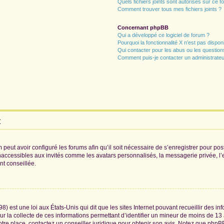
Quels fichiers joints sont autorisés sur ce f
Comment trouver tous mes fichiers joints ?
Concernant phpBB
Qui a développé ce logiciel de forum ?
Pourquoi la fonctionnalité X n’est pas dispon
Qui contacter pour les abus ou les questio
Comment puis-je contacter un administrateu
t
 peut avoir configuré les forums afin qu’il soit nécessaire de s’enregistrer pour po
naccessibles aux invités comme les avatars personnalisés, la messagerie privée, l
nt conseillée.
8) est une loi aux États-Unis qui dit que les sites Internet pouvant recueillir des 
ur la collecte de ces informations permettant d’identifier un mineur de moins de 13
otre place, contactez un conseiller juridique pour obtenir son avis. Notez que phpB