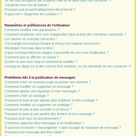
Je me suis enregistré par le passé mais je ne peux plus me connecter ?!
J’ai perdu mon mot de passe !
r
Pourquoi suis-je automatiquement déconnecté ?
À quoi sert « Supprimer les cookies » ?
Paramètres et préférences de l’utilisateur
Comment modifier mes paramètres ?
Comment empêcher mon nom d’apparaître dans la liste des membres connectés ?
Les heures ne sont pas correctes !
J’ai changé mon fuseau horaire et l’heure est toujours incorrecte !
Ma langue n’est pas dans la liste !
A quoi correspondent les images à proximité de mon nom d’utilisateur ?
Comment puis-je afficher un avatar ?
Qu’est-ce que mon rang et comment le modifier ?
Lorsque je clique sur le lien
courriel
d’un membre, on me demande de me connecter !?
Problèmes liés à la publication de messages
Comment créer un nouveau sujet ou poster une réponse ?
Comment modifier ou supprimer un message ?
Comment ajouter une signature à mes messages ?
Comment créer un sondage ?
Pourquoi ne puis-je pas ajouter plus d’options à mon sondage ?
Comment modifier ou supprimer un sondage ?
Pourquoi ne puis-je pas accéder à un forum ?
Pourquoi ne puis-je pas joindre des fichiers à mon message ?
Pourquoi ai-je reçu un avertissement ?
Comment rapporter des messages à un modérateur ?
À quoi sert le bouton « Sauvegarder » dans la page de rédaction de message ?
Pourquoi mon message doit être validé ?