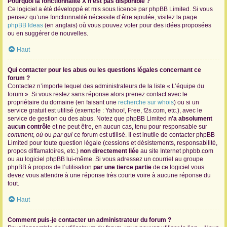
Pourquoi la fonctionnalité X n’est pas disponible ?
Ce logiciel a été développé et mis sous licence par phpBB Limited. Si vous
pensez qu’une fonctionnalité nécessite d’être ajoutée, visitez la page
phpBB Ideas
(en anglais) où vous pouvez voter pour des idées proposées
ou en suggérer de nouvelles.
Haut
Qui contacter pour les abus ou les questions légales concernant ce
forum ?
Contactez n’importe lequel des administrateurs de la liste « L’équipe du
forum ». Si vous restez sans réponse alors prenez contact avec le
propriétaire du domaine (en faisant une
recherche sur whois
) ou si un
service gratuit est utilisé (exemple : Yahoo!, Free, f2s.com, etc.), avec le
service de gestion ou des abus. Notez que phpBB Limited
n’a absolument
aucun contrôle
et ne peut être, en aucun cas, tenu pour responsable sur
comment
,
où
ou
par qui
ce forum est utilisé. Il est inutile de contacter phpBB
Limited pour toute question légale (cessions et désistements, responsabilité,
propos diffamatoires, etc.)
non directement liée
au site Internet phpbb.com
ou au logiciel phpBB lui-même. Si vous adressez un courriel au groupe
phpBB à propos de l’utilisation
par une tierce partie
de ce logiciel vous
devez vous attendre à une réponse très courte voire à aucune réponse du
tout.
Haut
Comment puis-je contacter un administrateur du forum ?