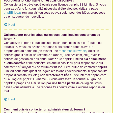
Pourquoi la fonctionnalité X n’est pas disponible ?
Ce logiciel a été développé et mis sous licence par phpBB Limited. Si vous
pensez qu’une fonctionnalité nécessite d’être ajoutée, visitez la page
phpBB Ideas
(en anglais) où vous pouvez voter pour des idées proposées
ou en suggérer de nouvelles.
Haut
Qui contacter pour les abus ou les questions légales concernant ce
forum ?
Contactez n’importe lequel des administrateurs de la liste « L’équipe du
forum ». Si vous restez sans réponse alors prenez contact avec le
propriétaire du domaine (en faisant une
recherche sur whois
) ou si un
service gratuit est utilisé (exemple : Yahoo!, Free, f2s.com, etc.), avec le
service de gestion ou des abus. Notez que phpBB Limited
n’a absolument
aucun contrôle
et ne peut être, en aucun cas, tenu pour responsable sur
comment
,
où
ou
par qui
ce forum est utilisé. Il est inutile de contacter phpBB
Limited pour toute question légale (cessions et désistements, responsabilité,
propos diffamatoires, etc.)
non directement liée
au site Internet phpbb.com
ou au logiciel phpBB lui-même. Si vous adressez un courriel au groupe
phpBB à propos de l’utilisation
par une tierce partie
de ce logiciel vous
devez vous attendre à une réponse très courte voire à aucune réponse du
tout.
Haut
Comment puis-je contacter un administrateur du forum ?