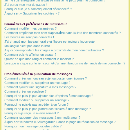
Je me suis enregistré par le passé mais je ne peux plus me connecter ?!
J’ai perdu mon mot de passe !
r
Pourquoi suis-je automatiquement déconnecté ?
À quoi sert « Supprimer les cookies » ?
Paramètres et préférences de l’utilisateur
Comment modifier mes paramètres ?
Comment empêcher mon nom d’apparaître dans la liste des membres connectés ?
Les heures ne sont pas correctes !
J’ai changé mon fuseau horaire et l’heure est toujours incorrecte !
Ma langue n’est pas dans la liste !
A quoi correspondent les images à proximité de mon nom d’utilisateur ?
Comment puis-je afficher un avatar ?
Qu’est-ce que mon rang et comment le modifier ?
Lorsque je clique sur le lien
courriel
d’un membre, on me demande de me connecter !?
Problèmes liés à la publication de messages
Comment créer un nouveau sujet ou poster une réponse ?
Comment modifier ou supprimer un message ?
Comment ajouter une signature à mes messages ?
Comment créer un sondage ?
Pourquoi ne puis-je pas ajouter plus d’options à mon sondage ?
Comment modifier ou supprimer un sondage ?
Pourquoi ne puis-je pas accéder à un forum ?
Pourquoi ne puis-je pas joindre des fichiers à mon message ?
Pourquoi ai-je reçu un avertissement ?
Comment rapporter des messages à un modérateur ?
À quoi sert le bouton « Sauvegarder » dans la page de rédaction de message ?
Pourquoi mon message doit être validé ?