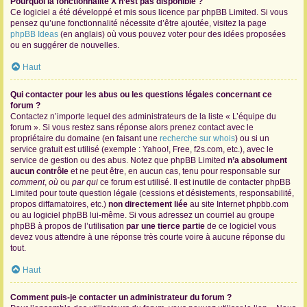
Pourquoi la fonctionnalité X n’est pas disponible ?
Ce logiciel a été développé et mis sous licence par phpBB Limited. Si vous
pensez qu’une fonctionnalité nécessite d’être ajoutée, visitez la page
phpBB Ideas
(en anglais) où vous pouvez voter pour des idées proposées
ou en suggérer de nouvelles.
Haut
Qui contacter pour les abus ou les questions légales concernant ce
forum ?
Contactez n’importe lequel des administrateurs de la liste « L’équipe du
forum ». Si vous restez sans réponse alors prenez contact avec le
propriétaire du domaine (en faisant une
recherche sur whois
) ou si un
service gratuit est utilisé (exemple : Yahoo!, Free, f2s.com, etc.), avec le
service de gestion ou des abus. Notez que phpBB Limited
n’a absolument
aucun contrôle
et ne peut être, en aucun cas, tenu pour responsable sur
comment
,
où
ou
par qui
ce forum est utilisé. Il est inutile de contacter phpBB
Limited pour toute question légale (cessions et désistements, responsabilité,
propos diffamatoires, etc.)
non directement liée
au site Internet phpbb.com
ou au logiciel phpBB lui-même. Si vous adressez un courriel au groupe
phpBB à propos de l’utilisation
par une tierce partie
de ce logiciel vous
devez vous attendre à une réponse très courte voire à aucune réponse du
tout.
Haut
Comment puis-je contacter un administrateur du forum ?