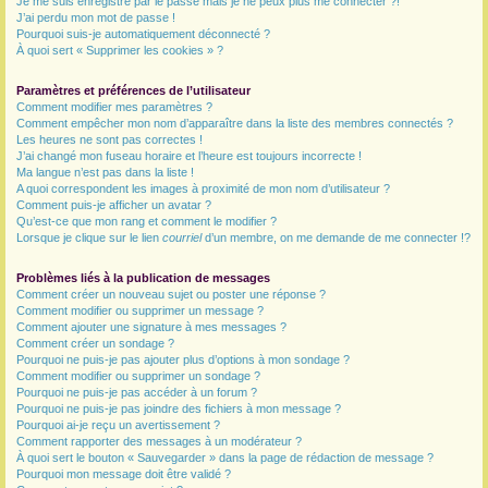
Je me suis enregistré par le passé mais je ne peux plus me connecter ?!
J’ai perdu mon mot de passe !
r
Pourquoi suis-je automatiquement déconnecté ?
À quoi sert « Supprimer les cookies » ?
Paramètres et préférences de l’utilisateur
Comment modifier mes paramètres ?
Comment empêcher mon nom d’apparaître dans la liste des membres connectés ?
Les heures ne sont pas correctes !
J’ai changé mon fuseau horaire et l’heure est toujours incorrecte !
Ma langue n’est pas dans la liste !
A quoi correspondent les images à proximité de mon nom d’utilisateur ?
Comment puis-je afficher un avatar ?
Qu’est-ce que mon rang et comment le modifier ?
Lorsque je clique sur le lien
courriel
d’un membre, on me demande de me connecter !?
Problèmes liés à la publication de messages
Comment créer un nouveau sujet ou poster une réponse ?
Comment modifier ou supprimer un message ?
Comment ajouter une signature à mes messages ?
Comment créer un sondage ?
Pourquoi ne puis-je pas ajouter plus d’options à mon sondage ?
Comment modifier ou supprimer un sondage ?
Pourquoi ne puis-je pas accéder à un forum ?
Pourquoi ne puis-je pas joindre des fichiers à mon message ?
Pourquoi ai-je reçu un avertissement ?
Comment rapporter des messages à un modérateur ?
À quoi sert le bouton « Sauvegarder » dans la page de rédaction de message ?
Pourquoi mon message doit être validé ?