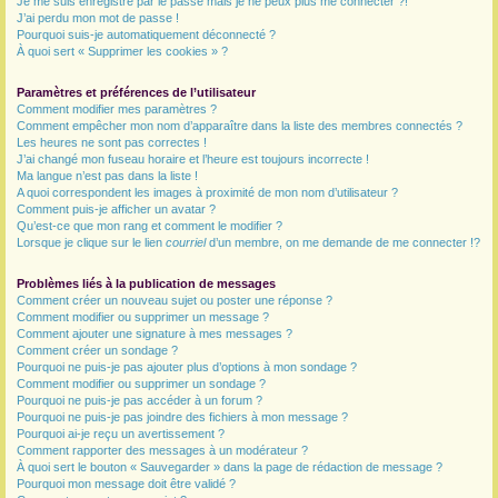
Je me suis enregistré par le passé mais je ne peux plus me connecter ?!
J’ai perdu mon mot de passe !
r
Pourquoi suis-je automatiquement déconnecté ?
À quoi sert « Supprimer les cookies » ?
Paramètres et préférences de l’utilisateur
Comment modifier mes paramètres ?
Comment empêcher mon nom d’apparaître dans la liste des membres connectés ?
Les heures ne sont pas correctes !
J’ai changé mon fuseau horaire et l’heure est toujours incorrecte !
Ma langue n’est pas dans la liste !
A quoi correspondent les images à proximité de mon nom d’utilisateur ?
Comment puis-je afficher un avatar ?
Qu’est-ce que mon rang et comment le modifier ?
Lorsque je clique sur le lien
courriel
d’un membre, on me demande de me connecter !?
Problèmes liés à la publication de messages
Comment créer un nouveau sujet ou poster une réponse ?
Comment modifier ou supprimer un message ?
Comment ajouter une signature à mes messages ?
Comment créer un sondage ?
Pourquoi ne puis-je pas ajouter plus d’options à mon sondage ?
Comment modifier ou supprimer un sondage ?
Pourquoi ne puis-je pas accéder à un forum ?
Pourquoi ne puis-je pas joindre des fichiers à mon message ?
Pourquoi ai-je reçu un avertissement ?
Comment rapporter des messages à un modérateur ?
À quoi sert le bouton « Sauvegarder » dans la page de rédaction de message ?
Pourquoi mon message doit être validé ?