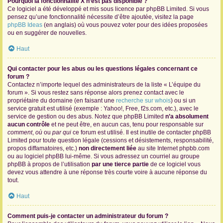
Pourquoi la fonctionnalité X n’est pas disponible ?
Ce logiciel a été développé et mis sous licence par phpBB Limited. Si vous
pensez qu’une fonctionnalité nécessite d’être ajoutée, visitez la page
phpBB Ideas
(en anglais) où vous pouvez voter pour des idées proposées
ou en suggérer de nouvelles.
Haut
Qui contacter pour les abus ou les questions légales concernant ce
forum ?
Contactez n’importe lequel des administrateurs de la liste « L’équipe du
forum ». Si vous restez sans réponse alors prenez contact avec le
propriétaire du domaine (en faisant une
recherche sur whois
) ou si un
service gratuit est utilisé (exemple : Yahoo!, Free, f2s.com, etc.), avec le
service de gestion ou des abus. Notez que phpBB Limited
n’a absolument
aucun contrôle
et ne peut être, en aucun cas, tenu pour responsable sur
comment
,
où
ou
par qui
ce forum est utilisé. Il est inutile de contacter phpBB
Limited pour toute question légale (cessions et désistements, responsabilité,
propos diffamatoires, etc.)
non directement liée
au site Internet phpbb.com
ou au logiciel phpBB lui-même. Si vous adressez un courriel au groupe
phpBB à propos de l’utilisation
par une tierce partie
de ce logiciel vous
devez vous attendre à une réponse très courte voire à aucune réponse du
tout.
Haut
Comment puis-je contacter un administrateur du forum ?