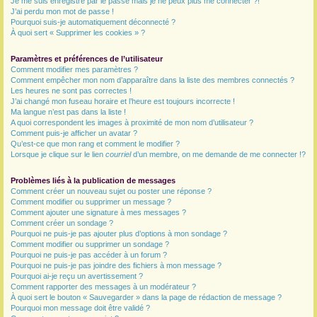
Je me suis enregistré par le passé mais je ne peux plus me connecter ?!
J’ai perdu mon mot de passe !
r
Pourquoi suis-je automatiquement déconnecté ?
À quoi sert « Supprimer les cookies » ?
Paramètres et préférences de l’utilisateur
Comment modifier mes paramètres ?
Comment empêcher mon nom d’apparaître dans la liste des membres connectés ?
Les heures ne sont pas correctes !
J’ai changé mon fuseau horaire et l’heure est toujours incorrecte !
Ma langue n’est pas dans la liste !
A quoi correspondent les images à proximité de mon nom d’utilisateur ?
Comment puis-je afficher un avatar ?
Qu’est-ce que mon rang et comment le modifier ?
Lorsque je clique sur le lien
courriel
d’un membre, on me demande de me connecter !?
Problèmes liés à la publication de messages
Comment créer un nouveau sujet ou poster une réponse ?
Comment modifier ou supprimer un message ?
Comment ajouter une signature à mes messages ?
Comment créer un sondage ?
Pourquoi ne puis-je pas ajouter plus d’options à mon sondage ?
Comment modifier ou supprimer un sondage ?
Pourquoi ne puis-je pas accéder à un forum ?
Pourquoi ne puis-je pas joindre des fichiers à mon message ?
Pourquoi ai-je reçu un avertissement ?
Comment rapporter des messages à un modérateur ?
À quoi sert le bouton « Sauvegarder » dans la page de rédaction de message ?
Pourquoi mon message doit être validé ?