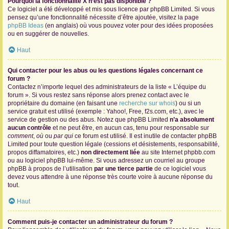
Pourquoi la fonctionnalité X n’est pas disponible ?
Ce logiciel a été développé et mis sous licence par phpBB Limited. Si vous
pensez qu’une fonctionnalité nécessite d’être ajoutée, visitez la page
phpBB Ideas
(en anglais) où vous pouvez voter pour des idées proposées
ou en suggérer de nouvelles.
Haut
Qui contacter pour les abus ou les questions légales concernant ce
forum ?
Contactez n’importe lequel des administrateurs de la liste « L’équipe du
forum ». Si vous restez sans réponse alors prenez contact avec le
propriétaire du domaine (en faisant une
recherche sur whois
) ou si un
service gratuit est utilisé (exemple : Yahoo!, Free, f2s.com, etc.), avec le
service de gestion ou des abus. Notez que phpBB Limited
n’a absolument
aucun contrôle
et ne peut être, en aucun cas, tenu pour responsable sur
comment
,
où
ou
par qui
ce forum est utilisé. Il est inutile de contacter phpBB
Limited pour toute question légale (cessions et désistements, responsabilité,
propos diffamatoires, etc.)
non directement liée
au site Internet phpbb.com
ou au logiciel phpBB lui-même. Si vous adressez un courriel au groupe
phpBB à propos de l’utilisation
par une tierce partie
de ce logiciel vous
devez vous attendre à une réponse très courte voire à aucune réponse du
tout.
Haut
Comment puis-je contacter un administrateur du forum ?