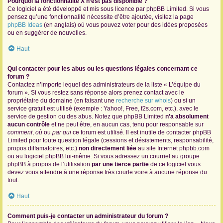
Pourquoi la fonctionnalité X n’est pas disponible ?
Ce logiciel a été développé et mis sous licence par phpBB Limited. Si vous
pensez qu’une fonctionnalité nécessite d’être ajoutée, visitez la page
phpBB Ideas
(en anglais) où vous pouvez voter pour des idées proposées
ou en suggérer de nouvelles.
Haut
Qui contacter pour les abus ou les questions légales concernant ce
forum ?
Contactez n’importe lequel des administrateurs de la liste « L’équipe du
forum ». Si vous restez sans réponse alors prenez contact avec le
propriétaire du domaine (en faisant une
recherche sur whois
) ou si un
service gratuit est utilisé (exemple : Yahoo!, Free, f2s.com, etc.), avec le
service de gestion ou des abus. Notez que phpBB Limited
n’a absolument
aucun contrôle
et ne peut être, en aucun cas, tenu pour responsable sur
comment
,
où
ou
par qui
ce forum est utilisé. Il est inutile de contacter phpBB
Limited pour toute question légale (cessions et désistements, responsabilité,
propos diffamatoires, etc.)
non directement liée
au site Internet phpbb.com
ou au logiciel phpBB lui-même. Si vous adressez un courriel au groupe
phpBB à propos de l’utilisation
par une tierce partie
de ce logiciel vous
devez vous attendre à une réponse très courte voire à aucune réponse du
tout.
Haut
Comment puis-je contacter un administrateur du forum ?