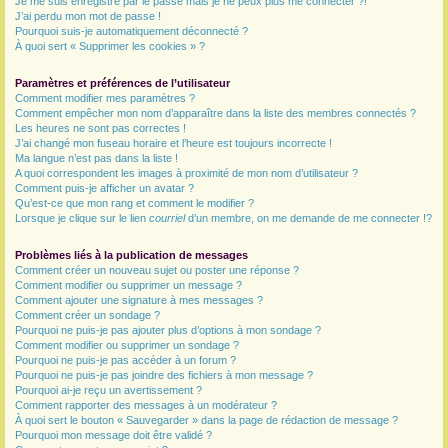
Je me suis enregistré par le passé mais je ne peux plus me connecter ?!
J’ai perdu mon mot de passe !
r
Pourquoi suis-je automatiquement déconnecté ?
À quoi sert « Supprimer les cookies » ?
Paramètres et préférences de l’utilisateur
Comment modifier mes paramètres ?
Comment empêcher mon nom d’apparaître dans la liste des membres connectés ?
Les heures ne sont pas correctes !
J’ai changé mon fuseau horaire et l’heure est toujours incorrecte !
Ma langue n’est pas dans la liste !
A quoi correspondent les images à proximité de mon nom d’utilisateur ?
Comment puis-je afficher un avatar ?
Qu’est-ce que mon rang et comment le modifier ?
Lorsque je clique sur le lien
courriel
d’un membre, on me demande de me connecter !?
Problèmes liés à la publication de messages
Comment créer un nouveau sujet ou poster une réponse ?
Comment modifier ou supprimer un message ?
Comment ajouter une signature à mes messages ?
Comment créer un sondage ?
Pourquoi ne puis-je pas ajouter plus d’options à mon sondage ?
Comment modifier ou supprimer un sondage ?
Pourquoi ne puis-je pas accéder à un forum ?
Pourquoi ne puis-je pas joindre des fichiers à mon message ?
Pourquoi ai-je reçu un avertissement ?
Comment rapporter des messages à un modérateur ?
À quoi sert le bouton « Sauvegarder » dans la page de rédaction de message ?
Pourquoi mon message doit être validé ?