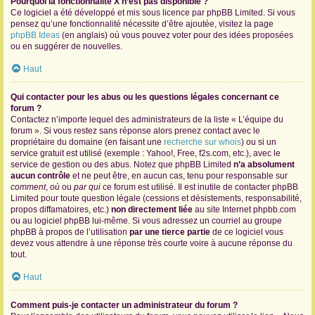
Pourquoi la fonctionnalité X n’est pas disponible ?
Ce logiciel a été développé et mis sous licence par phpBB Limited. Si vous
pensez qu’une fonctionnalité nécessite d’être ajoutée, visitez la page
phpBB Ideas
(en anglais) où vous pouvez voter pour des idées proposées
ou en suggérer de nouvelles.
Haut
Qui contacter pour les abus ou les questions légales concernant ce
forum ?
Contactez n’importe lequel des administrateurs de la liste « L’équipe du
forum ». Si vous restez sans réponse alors prenez contact avec le
propriétaire du domaine (en faisant une
recherche sur whois
) ou si un
service gratuit est utilisé (exemple : Yahoo!, Free, f2s.com, etc.), avec le
service de gestion ou des abus. Notez que phpBB Limited
n’a absolument
aucun contrôle
et ne peut être, en aucun cas, tenu pour responsable sur
comment
,
où
ou
par qui
ce forum est utilisé. Il est inutile de contacter phpBB
Limited pour toute question légale (cessions et désistements, responsabilité,
propos diffamatoires, etc.)
non directement liée
au site Internet phpbb.com
ou au logiciel phpBB lui-même. Si vous adressez un courriel au groupe
phpBB à propos de l’utilisation
par une tierce partie
de ce logiciel vous
devez vous attendre à une réponse très courte voire à aucune réponse du
tout.
Haut
Comment puis-je contacter un administrateur du forum ?