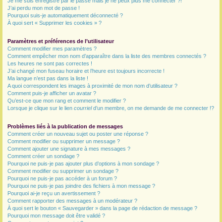
Je me suis enregistré par le passé mais je ne peux plus me connecter ?!
J’ai perdu mon mot de passe !
r
Pourquoi suis-je automatiquement déconnecté ?
À quoi sert « Supprimer les cookies » ?
Paramètres et préférences de l’utilisateur
Comment modifier mes paramètres ?
Comment empêcher mon nom d’apparaître dans la liste des membres connectés ?
Les heures ne sont pas correctes !
J’ai changé mon fuseau horaire et l’heure est toujours incorrecte !
Ma langue n’est pas dans la liste !
A quoi correspondent les images à proximité de mon nom d’utilisateur ?
Comment puis-je afficher un avatar ?
Qu’est-ce que mon rang et comment le modifier ?
Lorsque je clique sur le lien
courriel
d’un membre, on me demande de me connecter !?
Problèmes liés à la publication de messages
Comment créer un nouveau sujet ou poster une réponse ?
Comment modifier ou supprimer un message ?
Comment ajouter une signature à mes messages ?
Comment créer un sondage ?
Pourquoi ne puis-je pas ajouter plus d’options à mon sondage ?
Comment modifier ou supprimer un sondage ?
Pourquoi ne puis-je pas accéder à un forum ?
Pourquoi ne puis-je pas joindre des fichiers à mon message ?
Pourquoi ai-je reçu un avertissement ?
Comment rapporter des messages à un modérateur ?
À quoi sert le bouton « Sauvegarder » dans la page de rédaction de message ?
Pourquoi mon message doit être validé ?