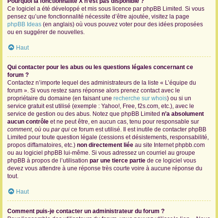
Pourquoi la fonctionnalité X n’est pas disponible ?
Ce logiciel a été développé et mis sous licence par phpBB Limited. Si vous
pensez qu’une fonctionnalité nécessite d’être ajoutée, visitez la page
phpBB Ideas
(en anglais) où vous pouvez voter pour des idées proposées
ou en suggérer de nouvelles.
Haut
Qui contacter pour les abus ou les questions légales concernant ce
forum ?
Contactez n’importe lequel des administrateurs de la liste « L’équipe du
forum ». Si vous restez sans réponse alors prenez contact avec le
propriétaire du domaine (en faisant une
recherche sur whois
) ou si un
service gratuit est utilisé (exemple : Yahoo!, Free, f2s.com, etc.), avec le
service de gestion ou des abus. Notez que phpBB Limited
n’a absolument
aucun contrôle
et ne peut être, en aucun cas, tenu pour responsable sur
comment
,
où
ou
par qui
ce forum est utilisé. Il est inutile de contacter phpBB
Limited pour toute question légale (cessions et désistements, responsabilité,
propos diffamatoires, etc.)
non directement liée
au site Internet phpbb.com
ou au logiciel phpBB lui-même. Si vous adressez un courriel au groupe
phpBB à propos de l’utilisation
par une tierce partie
de ce logiciel vous
devez vous attendre à une réponse très courte voire à aucune réponse du
tout.
Haut
Comment puis-je contacter un administrateur du forum ?