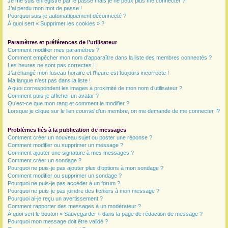
Je me suis enregistré par le passé mais je ne peux plus me connecter ?!
J’ai perdu mon mot de passe !
r
Pourquoi suis-je automatiquement déconnecté ?
À quoi sert « Supprimer les cookies » ?
Paramètres et préférences de l’utilisateur
Comment modifier mes paramètres ?
Comment empêcher mon nom d’apparaître dans la liste des membres connectés ?
Les heures ne sont pas correctes !
J’ai changé mon fuseau horaire et l’heure est toujours incorrecte !
Ma langue n’est pas dans la liste !
A quoi correspondent les images à proximité de mon nom d’utilisateur ?
Comment puis-je afficher un avatar ?
Qu’est-ce que mon rang et comment le modifier ?
Lorsque je clique sur le lien
courriel
d’un membre, on me demande de me connecter !?
Problèmes liés à la publication de messages
Comment créer un nouveau sujet ou poster une réponse ?
Comment modifier ou supprimer un message ?
Comment ajouter une signature à mes messages ?
Comment créer un sondage ?
Pourquoi ne puis-je pas ajouter plus d’options à mon sondage ?
Comment modifier ou supprimer un sondage ?
Pourquoi ne puis-je pas accéder à un forum ?
Pourquoi ne puis-je pas joindre des fichiers à mon message ?
Pourquoi ai-je reçu un avertissement ?
Comment rapporter des messages à un modérateur ?
À quoi sert le bouton « Sauvegarder » dans la page de rédaction de message ?
Pourquoi mon message doit être validé ?