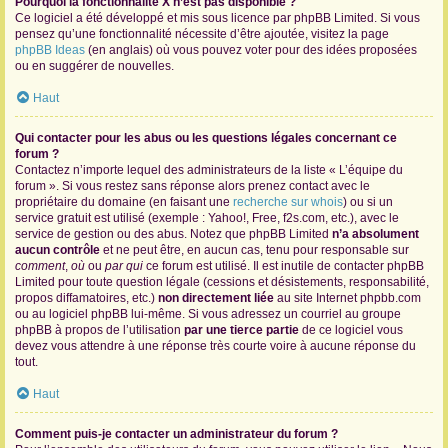
Pourquoi la fonctionnalité X n’est pas disponible ?
Ce logiciel a été développé et mis sous licence par phpBB Limited. Si vous
pensez qu’une fonctionnalité nécessite d’être ajoutée, visitez la page
phpBB Ideas
(en anglais) où vous pouvez voter pour des idées proposées
ou en suggérer de nouvelles.
Haut
Qui contacter pour les abus ou les questions légales concernant ce
forum ?
Contactez n’importe lequel des administrateurs de la liste « L’équipe du
forum ». Si vous restez sans réponse alors prenez contact avec le
propriétaire du domaine (en faisant une
recherche sur whois
) ou si un
service gratuit est utilisé (exemple : Yahoo!, Free, f2s.com, etc.), avec le
service de gestion ou des abus. Notez que phpBB Limited
n’a absolument
aucun contrôle
et ne peut être, en aucun cas, tenu pour responsable sur
comment
,
où
ou
par qui
ce forum est utilisé. Il est inutile de contacter phpBB
Limited pour toute question légale (cessions et désistements, responsabilité,
propos diffamatoires, etc.)
non directement liée
au site Internet phpbb.com
ou au logiciel phpBB lui-même. Si vous adressez un courriel au groupe
phpBB à propos de l’utilisation
par une tierce partie
de ce logiciel vous
devez vous attendre à une réponse très courte voire à aucune réponse du
tout.
Haut
Comment puis-je contacter un administrateur du forum ?