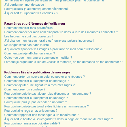
Je me suis enregistré par le passé mais je ne peux plus me connecter ?!
J’ai perdu mon mot de passe !
r
Pourquoi suis-je automatiquement déconnecté ?
À quoi sert « Supprimer les cookies » ?
Paramètres et préférences de l’utilisateur
Comment modifier mes paramètres ?
Comment empêcher mon nom d’apparaître dans la liste des membres connectés ?
Les heures ne sont pas correctes !
J’ai changé mon fuseau horaire et l’heure est toujours incorrecte !
Ma langue n’est pas dans la liste !
A quoi correspondent les images à proximité de mon nom d’utilisateur ?
Comment puis-je afficher un avatar ?
Qu’est-ce que mon rang et comment le modifier ?
Lorsque je clique sur le lien
courriel
d’un membre, on me demande de me connecter !?
Problèmes liés à la publication de messages
Comment créer un nouveau sujet ou poster une réponse ?
Comment modifier ou supprimer un message ?
Comment ajouter une signature à mes messages ?
Comment créer un sondage ?
Pourquoi ne puis-je pas ajouter plus d’options à mon sondage ?
Comment modifier ou supprimer un sondage ?
Pourquoi ne puis-je pas accéder à un forum ?
Pourquoi ne puis-je pas joindre des fichiers à mon message ?
Pourquoi ai-je reçu un avertissement ?
Comment rapporter des messages à un modérateur ?
À quoi sert le bouton « Sauvegarder » dans la page de rédaction de message ?
Pourquoi mon message doit être validé ?