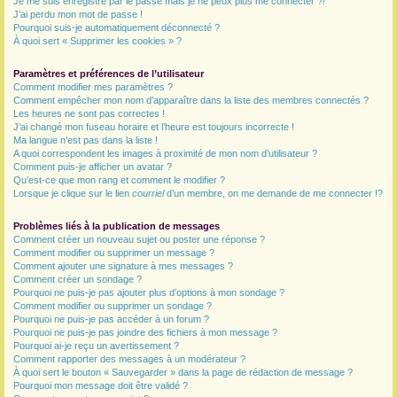
Je me suis enregistré par le passé mais je ne peux plus me connecter ?!
J’ai perdu mon mot de passe !
r
Pourquoi suis-je automatiquement déconnecté ?
À quoi sert « Supprimer les cookies » ?
Paramètres et préférences de l’utilisateur
Comment modifier mes paramètres ?
Comment empêcher mon nom d’apparaître dans la liste des membres connectés ?
Les heures ne sont pas correctes !
J’ai changé mon fuseau horaire et l’heure est toujours incorrecte !
Ma langue n’est pas dans la liste !
A quoi correspondent les images à proximité de mon nom d’utilisateur ?
Comment puis-je afficher un avatar ?
Qu’est-ce que mon rang et comment le modifier ?
Lorsque je clique sur le lien
courriel
d’un membre, on me demande de me connecter !?
Problèmes liés à la publication de messages
Comment créer un nouveau sujet ou poster une réponse ?
Comment modifier ou supprimer un message ?
Comment ajouter une signature à mes messages ?
Comment créer un sondage ?
Pourquoi ne puis-je pas ajouter plus d’options à mon sondage ?
Comment modifier ou supprimer un sondage ?
Pourquoi ne puis-je pas accéder à un forum ?
Pourquoi ne puis-je pas joindre des fichiers à mon message ?
Pourquoi ai-je reçu un avertissement ?
Comment rapporter des messages à un modérateur ?
À quoi sert le bouton « Sauvegarder » dans la page de rédaction de message ?
Pourquoi mon message doit être validé ?