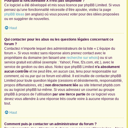
Pourquoi la fonctionnalité X n’est pas disponible ?
Ce logiciel a été développé et mis sous licence par phpBB Limited. Si vous
pensez qu’une fonctionnalité nécessite d’être ajoutée, visitez la page
phpBB Ideas
(en anglais) où vous pouvez voter pour des idées proposées
ou en suggérer de nouvelles.
Haut
Qui contacter pour les abus ou les questions légales concernant ce
forum ?
Contactez n’importe lequel des administrateurs de la liste « L’équipe du
forum ». Si vous restez sans réponse alors prenez contact avec le
propriétaire du domaine (en faisant une
recherche sur whois
) ou si un
service gratuit est utilisé (exemple : Yahoo!, Free, f2s.com, etc.), avec le
service de gestion ou des abus. Notez que phpBB Limited
n’a absolument
aucun contrôle
et ne peut être, en aucun cas, tenu pour responsable sur
comment
,
où
ou
par qui
ce forum est utilisé. Il est inutile de contacter phpBB
Limited pour toute question légale (cessions et désistements, responsabilité,
propos diffamatoires, etc.)
non directement liée
au site Internet phpbb.com
ou au logiciel phpBB lui-même. Si vous adressez un courriel au groupe
phpBB à propos de l’utilisation
par une tierce partie
de ce logiciel vous
devez vous attendre à une réponse très courte voire à aucune réponse du
tout.
Haut
Comment puis-je contacter un administrateur du forum ?