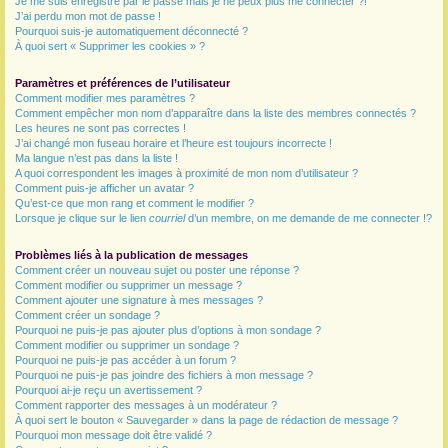
Je me suis enregistré par le passé mais je ne peux plus me connecter ?!
J’ai perdu mon mot de passe !
r
Pourquoi suis-je automatiquement déconnecté ?
À quoi sert « Supprimer les cookies » ?
Paramètres et préférences de l’utilisateur
Comment modifier mes paramètres ?
Comment empêcher mon nom d’apparaître dans la liste des membres connectés ?
Les heures ne sont pas correctes !
J’ai changé mon fuseau horaire et l’heure est toujours incorrecte !
Ma langue n’est pas dans la liste !
A quoi correspondent les images à proximité de mon nom d’utilisateur ?
Comment puis-je afficher un avatar ?
Qu’est-ce que mon rang et comment le modifier ?
Lorsque je clique sur le lien
courriel
d’un membre, on me demande de me connecter !?
Problèmes liés à la publication de messages
Comment créer un nouveau sujet ou poster une réponse ?
Comment modifier ou supprimer un message ?
Comment ajouter une signature à mes messages ?
Comment créer un sondage ?
Pourquoi ne puis-je pas ajouter plus d’options à mon sondage ?
Comment modifier ou supprimer un sondage ?
Pourquoi ne puis-je pas accéder à un forum ?
Pourquoi ne puis-je pas joindre des fichiers à mon message ?
Pourquoi ai-je reçu un avertissement ?
Comment rapporter des messages à un modérateur ?
À quoi sert le bouton « Sauvegarder » dans la page de rédaction de message ?
Pourquoi mon message doit être validé ?