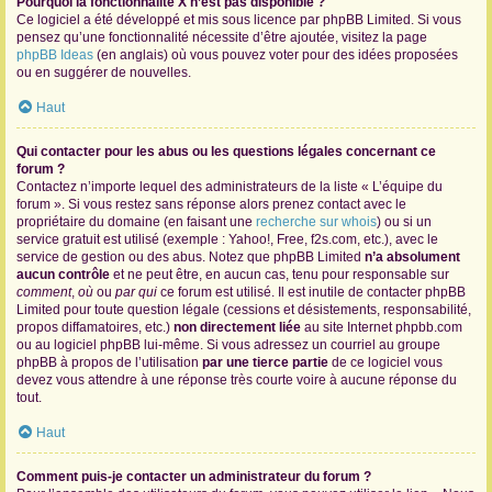
Pourquoi la fonctionnalité X n’est pas disponible ?
Ce logiciel a été développé et mis sous licence par phpBB Limited. Si vous
pensez qu’une fonctionnalité nécessite d’être ajoutée, visitez la page
phpBB Ideas
(en anglais) où vous pouvez voter pour des idées proposées
ou en suggérer de nouvelles.
Haut
Qui contacter pour les abus ou les questions légales concernant ce
forum ?
Contactez n’importe lequel des administrateurs de la liste « L’équipe du
forum ». Si vous restez sans réponse alors prenez contact avec le
propriétaire du domaine (en faisant une
recherche sur whois
) ou si un
service gratuit est utilisé (exemple : Yahoo!, Free, f2s.com, etc.), avec le
service de gestion ou des abus. Notez que phpBB Limited
n’a absolument
aucun contrôle
et ne peut être, en aucun cas, tenu pour responsable sur
comment
,
où
ou
par qui
ce forum est utilisé. Il est inutile de contacter phpBB
Limited pour toute question légale (cessions et désistements, responsabilité,
propos diffamatoires, etc.)
non directement liée
au site Internet phpbb.com
ou au logiciel phpBB lui-même. Si vous adressez un courriel au groupe
phpBB à propos de l’utilisation
par une tierce partie
de ce logiciel vous
devez vous attendre à une réponse très courte voire à aucune réponse du
tout.
Haut
Comment puis-je contacter un administrateur du forum ?