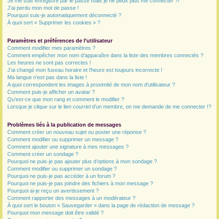
Je me suis enregistré par le passé mais je ne peux plus me connecter ?!
J’ai perdu mon mot de passe !
r
Pourquoi suis-je automatiquement déconnecté ?
À quoi sert « Supprimer les cookies » ?
Paramètres et préférences de l’utilisateur
Comment modifier mes paramètres ?
Comment empêcher mon nom d’apparaître dans la liste des membres connectés ?
Les heures ne sont pas correctes !
J’ai changé mon fuseau horaire et l’heure est toujours incorrecte !
Ma langue n’est pas dans la liste !
A quoi correspondent les images à proximité de mon nom d’utilisateur ?
Comment puis-je afficher un avatar ?
Qu’est-ce que mon rang et comment le modifier ?
Lorsque je clique sur le lien
courriel
d’un membre, on me demande de me connecter !?
Problèmes liés à la publication de messages
Comment créer un nouveau sujet ou poster une réponse ?
Comment modifier ou supprimer un message ?
Comment ajouter une signature à mes messages ?
Comment créer un sondage ?
Pourquoi ne puis-je pas ajouter plus d’options à mon sondage ?
Comment modifier ou supprimer un sondage ?
Pourquoi ne puis-je pas accéder à un forum ?
Pourquoi ne puis-je pas joindre des fichiers à mon message ?
Pourquoi ai-je reçu un avertissement ?
Comment rapporter des messages à un modérateur ?
À quoi sert le bouton « Sauvegarder » dans la page de rédaction de message ?
Pourquoi mon message doit être validé ?