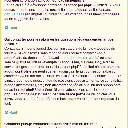
Pourquoi la fonctionnalité X n’est pas disponible ?
Ce logiciel a été développé et mis sous licence par phpBB Limited. Si vous
pensez qu’une fonctionnalité nécessite d’être ajoutée, visitez la page
phpBB Ideas
(en anglais) où vous pouvez voter pour des idées proposées
ou en suggérer de nouvelles.
Haut
Qui contacter pour les abus ou les questions légales concernant ce
forum ?
Contactez n’importe lequel des administrateurs de la liste « L’équipe du
forum ». Si vous restez sans réponse alors prenez contact avec le
propriétaire du domaine (en faisant une
recherche sur whois
) ou si un
service gratuit est utilisé (exemple : Yahoo!, Free, f2s.com, etc.), avec le
service de gestion ou des abus. Notez que phpBB Limited
n’a absolument
aucun contrôle
et ne peut être, en aucun cas, tenu pour responsable sur
comment
,
où
ou
par qui
ce forum est utilisé. Il est inutile de contacter phpBB
Limited pour toute question légale (cessions et désistements, responsabilité,
propos diffamatoires, etc.)
non directement liée
au site Internet phpbb.com
ou au logiciel phpBB lui-même. Si vous adressez un courriel au groupe
phpBB à propos de l’utilisation
par une tierce partie
de ce logiciel vous
devez vous attendre à une réponse très courte voire à aucune réponse du
tout.
Haut
Comment puis-je contacter un administrateur du forum ?