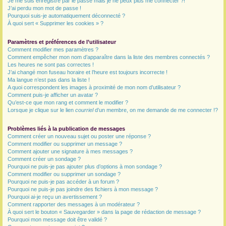
Je me suis enregistré par le passé mais je ne peux plus me connecter ?!
J’ai perdu mon mot de passe !
r
Pourquoi suis-je automatiquement déconnecté ?
À quoi sert « Supprimer les cookies » ?
Paramètres et préférences de l’utilisateur
Comment modifier mes paramètres ?
Comment empêcher mon nom d’apparaître dans la liste des membres connectés ?
Les heures ne sont pas correctes !
J’ai changé mon fuseau horaire et l’heure est toujours incorrecte !
Ma langue n’est pas dans la liste !
A quoi correspondent les images à proximité de mon nom d’utilisateur ?
Comment puis-je afficher un avatar ?
Qu’est-ce que mon rang et comment le modifier ?
Lorsque je clique sur le lien
courriel
d’un membre, on me demande de me connecter !?
Problèmes liés à la publication de messages
Comment créer un nouveau sujet ou poster une réponse ?
Comment modifier ou supprimer un message ?
Comment ajouter une signature à mes messages ?
Comment créer un sondage ?
Pourquoi ne puis-je pas ajouter plus d’options à mon sondage ?
Comment modifier ou supprimer un sondage ?
Pourquoi ne puis-je pas accéder à un forum ?
Pourquoi ne puis-je pas joindre des fichiers à mon message ?
Pourquoi ai-je reçu un avertissement ?
Comment rapporter des messages à un modérateur ?
À quoi sert le bouton « Sauvegarder » dans la page de rédaction de message ?
Pourquoi mon message doit être validé ?